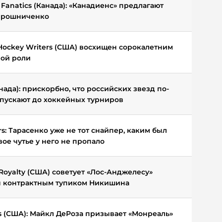
 Fanatics (Канада): «Канадиенс» предлагают
ирошниченко
Hockey Writers (США) восхищен сорокалетним
ой роли
анада): прискорбно, что российских звезд по-
пускают до хоккейных турниров
s: Тарасенко уже не тот снайпер, каким был
вое чутье у него не пропало
Royalty (США) советует «Лос-Анджелесу»
я контрактным тупиком Никишина
s (США): Майкл ДеРоза призывает «Монреаль»