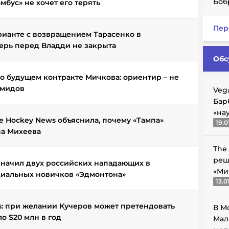
Боб
мбус» не хочет его терять
Пер
рианте с возвращением Тарасенко в
верь перед Владди не закрыта
Обс
о будущем контракте Мичкова: ориентир – не
емидов
Veg
Бар
«на
e Hockey News объяснила, почему «Тампа»
19.0
на Михеева
The
реш
означил двух российских нападающих в
«Ми
циальных новичков «Эдмонтона»
13.0
s: при желании Кучеров может претендовать
В М
ло $20 млн в год
Мал