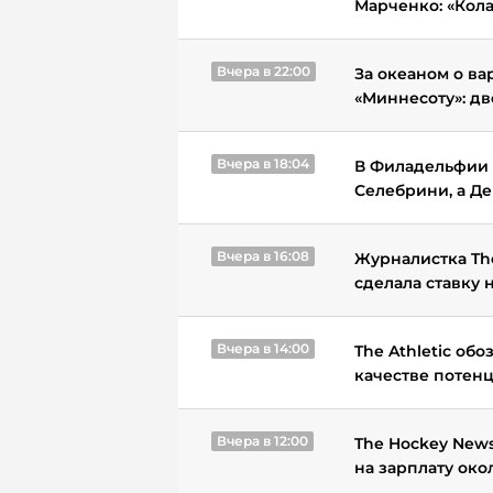
Марченко: «Кола
Вчера в 22:00
За океаном о ва
«Миннесоту»: д
Вчера в 18:04
В Филадельфии 
Селебрини, а Д
Вчера в 16:08
Журналистка Th
сделала ставку 
Вчера в 14:00
The Athletic об
качестве потен
Вчера в 12:00
The Hockey New
на зарплату око