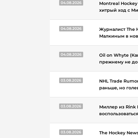
04.08.2026
Montreal Hockey
хитрый ход с М
04.08.2026
Журналист The 
Малкиным в нов
04.08.2026
Oil on Whyte (К
прежнему не до
03.08.2026
NHL Trade Rumor
раньше, но голе
03.08.2026
Миллер из Rink 
воспользоватьс
03.08.2026
The Hockey New