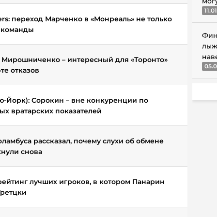
мог
11.0
ers: переход Марченко в «Монреаль» не только
у команды
Фин
лыж
нав
n: Мирошниченко – интересный для «Торонто»
05.0
те отказов
Нью-Йорк): Сорокин – вне конкуренции по
ых вратарских показателей
ламбуса рассказал, почему слухи об обмене
нули снова
рейтинг лучших игроков, в котором Панарин
Гретцки