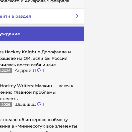
ровского и Аскарова 5 февраля
ейти в раздел
уждение
as Hockey Knight о Дорофееве и
башеве на ОИ, если бы Россия
училась вести себя иначе
Андрей Л
1
1.2026
 Hockey Writers: Малкин — ключ к
ению главной проблемы
ннесоты
Шшшшщ..
1
1.2026
онреале об интересе к обмену
кина в «Миннесоту»: все элементы