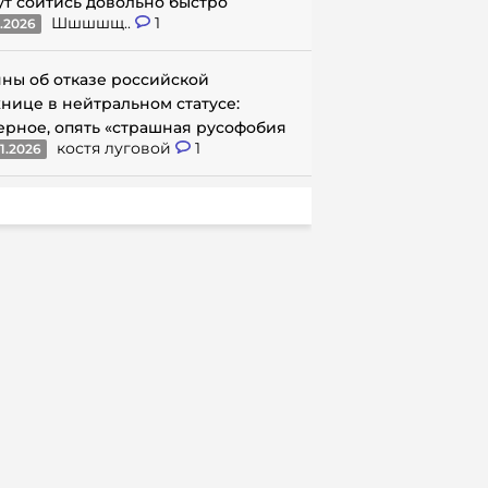
ут сойтись довольно быстро
Шшшшщ..
1
1.2026
ны об отказе российской
нице в нейтральном статусе:
ерное, опять «страшная русофобия
костя луговой
1
1.2026