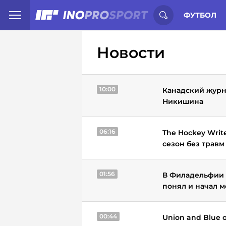
Иностранцы о спорте России:
С
ФУТБОЛ
Новости
10:00
Канадский журн
Никишина
06:16
The Hockey Writ
сезон без травм
01:56
В Филадельфии 
понял и начал м
00:44
Union and Blue 