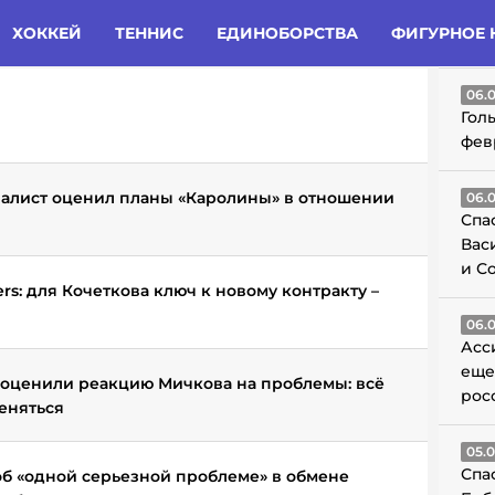
татьи
Комменты
Новости
ХОККЕЙ
ТЕННИС
ЕДИНОБОРСТВА
ФИГУРНОЕ 
ГО
06.
Гол
фев
алист оценил планы «Каролины» в отношении
06.
Спа
Вас
и С
ers: для Кочеткова ключ к новому контракту –
06.
Асс
еще
оценили реакцию Мичкова на проблемы: всё
рос
еняться
05.
Спа
об «одной серьезной проблеме» в обмене