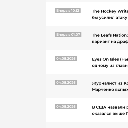
Вчера в 10:12
The Hockey Writ
бы усилил атак
Вчера в 01:07
The Leafs Natio
вариант на драф
04.08.2026
Eyes On Isles (
одному из главн
04.08.2026
Журналист из Ко
Марченко вспых
04.08.2026
В США назвали 
оказался выше 