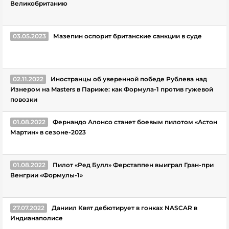
Великобританию
03.05.2023
Мазепин оспорит британские санкции в суде
02.11.2022
Иностранцы об уверенной победе Рублева над
Изнером на Masters в Париже: как Формула-1 против гужевой
повозки
01.08.2022
Фернандо Алонсо станет боевым пилотом «Астон
Мартин» в сезоне-2023
01.08.2022
Пилот «Ред Булл» Ферстаппен выиграл Гран-при
Венгрии «Формулы-1»
27.07.2022
Даниил Квят дебютирует в гонках NASCAR в
Индианаполисе