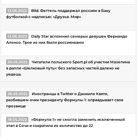
13.06.2022
Bild: Феттель поддержал россиян в Баку
футболкой с надписью: «Друзья. Мир»
12.06.2022
Daily Star вспомнил семерых девушек Фернандо
Алонсо. Трое из них были россиянками
30.05.2022
Читатели польского Sport.pl об участии Мазепина
в ралли «Шелковый путь»: без запасных частей далеко не
уедешь
26.05.2022
Иностранцы в Twitter о Данииле Квяте,
разбившем очки президенту Формулы-1: оправдывает свое
прозвище
18.05.2022
«Формула-1» не смогла заменить исключенный
этап в Сочи и сократила их количество до 22