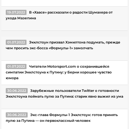
19.07.2022
В «Хаасе» рассказали о радости Шумахера от
ухода Мазепина
01.07.2022
Экклстоун призвал Хэмилтона подумать, прежде
чем просить экс-босса «Формулы-1» замолчать
01.07.2022
Читатели Motorsport.com о сохранившейся
симпатии Экклстоуна к Путину: у Берни хорошее чувство
юмора
30.06.2022
Зарубежные пользователи Twitter о готовности
Экклстоуна поймать пулю за Путина: старик явно выжил из ума
30.06.2022
Экс-глава Формулы-1 Экклстоун: готов принять
пулю за Путина — он первоклассный человек