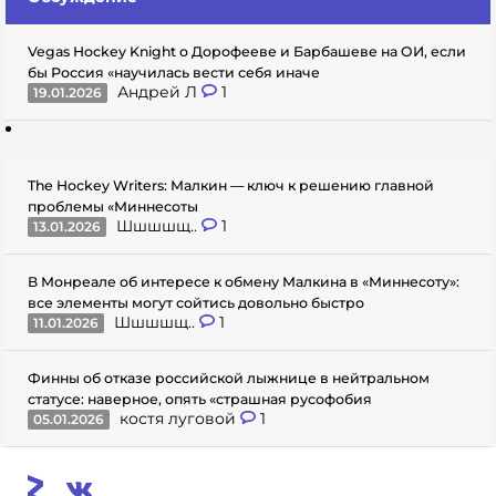
Vegas Hockey Knight о Дорофееве и Барбашеве на ОИ, если
бы Россия «научилась вести себя иначе
Андрей Л
1
19.01.2026
The Hockey Writers: Малкин — ключ к решению главной
проблемы «Миннесоты
Шшшшщ..
1
13.01.2026
В Монреале об интересе к обмену Малкина в «Миннесоту»:
все элементы могут сойтись довольно быстро
Шшшшщ..
1
11.01.2026
Финны об отказе российской лыжнице в нейтральном
статусе: наверное, опять «страшная русофобия
костя луговой
1
05.01.2026