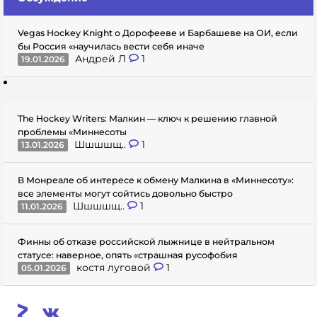
Vegas Hockey Knight о Дорофееве и Барбашеве на ОИ, если
бы Россия «научилась вести себя иначе
Андрей Л
1
19.01.2026
The Hockey Writers: Малкин — ключ к решению главной
проблемы «Миннесоты
Шшшшщ..
1
13.01.2026
В Монреале об интересе к обмену Малкина в «Миннесоту»:
все элементы могут сойтись довольно быстро
Шшшшщ..
1
11.01.2026
Финны об отказе российской лыжнице в нейтральном
статусе: наверное, опять «страшная русофобия
костя луговой
1
05.01.2026