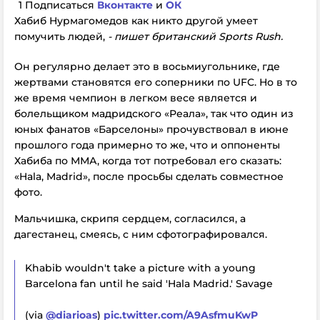
1 Подписаться
Вконтакте
и
ОК
Хабиб Нурмагомедов как никто другой умеет
помучить людей,
- пишет британский
Sports
Rush
.
Он регулярно делает это в восьмиугольнике, где
жертвами становятся его соперники по UFC. Но в то
же время чемпион в легком весе является и
болельщиком мадридского «Реала», так что один из
юных фанатов «Барселоны» прочувствовал в июне
прошлого года примерно то же, что и оппоненты
Хабиба по ММА, когда тот потребовал его сказать:
«Hala, Madrid», после просьбы сделать совместное
фото.
Мальчишка, скрипя сердцем, согласился, а
дагестанец, смеясь, с ним сфотографировался.
Khabib wouldn't take a picture with a young
Barcelona fan until he said 'Hala Madrid.' Savage
(via
@diarioas
)
pic.twitter.com/A9AsfmuKwP