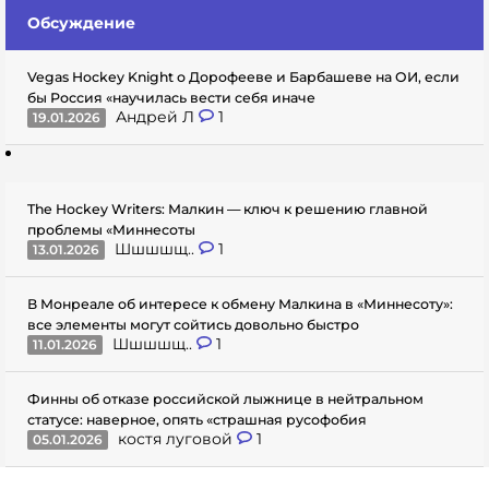
Обсуждение
Vegas Hockey Knight о Дорофееве и Барбашеве на ОИ, если
бы Россия «научилась вести себя иначе
Андрей Л
1
19.01.2026
The Hockey Writers: Малкин — ключ к решению главной
проблемы «Миннесоты
Шшшшщ..
1
13.01.2026
В Монреале об интересе к обмену Малкина в «Миннесоту»:
все элементы могут сойтись довольно быстро
Шшшшщ..
1
11.01.2026
Финны об отказе российской лыжнице в нейтральном
статусе: наверное, опять «страшная русофобия
костя луговой
1
05.01.2026