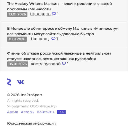
The Hockey Writers: Малкин — ключ к решению главной
проблемы «Миннесоты
Шшшшщ..
1
13.01.2026
В Монреале об интересе к обмену Малкина в «Миннесоту»:
все элементы могут сойтись довольно быстро
Шшшшщ..
1
11.01.2026
Финны об отказе российской лыжнице в нейтральном
статусе: наверное, опять «страшная русофобия
костя луговой
1
05.01.2026
© 2026. InoProSport
All rights reserved.
Учредитель: ООО «Раре.Ру»
Архив
Авторы
Контакты
RSS
Юридическая информация