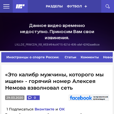
РАЗДЕЛЫ
ФУТБОЛ
Иностранцы о спорте России:
Статьи
Комменты
Новос
«Это калибр мужчины, которого мы
ищем» - горячий номер Алексея
Немова взволновал сеть
29.03.2020
0
1 Подписаться
Вконтакте
и
ОК