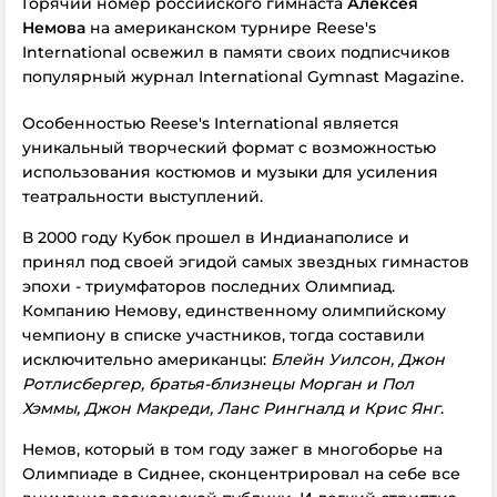
Горячий номер российского гимнаста
Алексея
Немова
на американском турнире Reese's
International освежил в памяти своих подписчиков
популярный журнал International Gymnast Magazine.
Особенностью Reese's International является
уникальный творческий формат с возможностью
использования костюмов и музыки для усиления
театральности выступлений.
В 2000 году Кубок прошел в Индианаполисе и
принял под своей эгидой самых звездных гимнастов
эпохи - триумфаторов последних Олимпиад.
Компанию Немову, единственному олимпийскому
чемпиону в списке участников, тогда составили
исключительно американцы:
Блейн Уилсон, Джон
Ротлисбергер, братья-близнецы Морган и Пол
Хэммы, Джон Макреди, Ланс Рингналд и Крис Янг
.
Немов, который в том году зажег в многоборье на
Олимпиаде в Сиднее, сконцентрировал на себе все