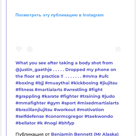
Посмотреть эту публикацию в Instagram
What you see after taking a body shot from
@justin_gaethje . . . . . Dropped my phone on
the floor at practice !! . . . . . . . #mma #ufc
#boxing #bjj #muaythai #kickboxing #jiujitsu
#fitness #martialarts #wrestling #fight
#grappling #karate #fighter #training #judo
#mmafighter #gym #sport #mixedmartialarts
#brazilianjiujitsu #workout #motivation
#selfdefense #conormcgregor #taekwondo
#bellator #k #nogi #bhfyp
Публикация от
Benjamin Bennett (Mr Alaska)