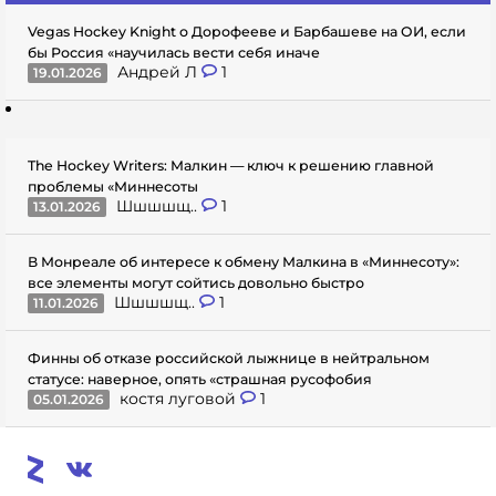
Vegas Hockey Knight о Дорофееве и Барбашеве на ОИ, если
бы Россия «научилась вести себя иначе
Андрей Л
1
19.01.2026
The Hockey Writers: Малкин — ключ к решению главной
проблемы «Миннесоты
Шшшшщ..
1
13.01.2026
В Монреале об интересе к обмену Малкина в «Миннесоту»:
все элементы могут сойтись довольно быстро
Шшшшщ..
1
11.01.2026
Финны об отказе российской лыжнице в нейтральном
статусе: наверное, опять «страшная русофобия
костя луговой
1
05.01.2026