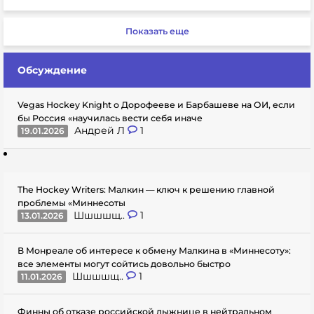
Показать еще
Обсуждение
Vegas Hockey Knight о Дорофееве и Барбашеве на ОИ, если
бы Россия «научилась вести себя иначе
Андрей Л
1
19.01.2026
The Hockey Writers: Малкин — ключ к решению главной
проблемы «Миннесоты
Шшшшщ..
1
13.01.2026
В Монреале об интересе к обмену Малкина в «Миннесоту»:
все элементы могут сойтись довольно быстро
Шшшшщ..
1
11.01.2026
Финны об отказе российской лыжнице в нейтральном