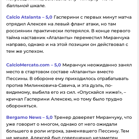
балльной шкале.
Calcio Atalanta – 5,0
Гасперини с первых минут матча
отрядил Алексея на левый фланг атаки, но там
россиянин практически потерялся. В конце первого
тайма наставник «Аталанты» переместил Миранчука
направо, однако и на этой позиции он действовал с
тем же успехом.
CalcioMercato.com – 5,0
Миранчук неожиданно занял
место в стартовом составе «Аталанты» вместо
Пессины. В обороне ему приходилось отрабатывать
против Милинковича-Савича, и эта дуэль, по-
видимому, выбила его из сил. «Опускайся ниже!», –
кричал Гасперини Алексею, но тому было трудно
обороняться.
Bergamo News – 5,0
Тренер доверяет Миранчуку, что
уже говорит о многом, однако от него ожидали
большего в роли игрока, заменявшего Пессину. Тем
не менее, Алексей был совершенно незаметен