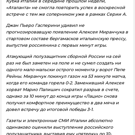
Кубка Италии в середине прошлой недели,
«Аталанта» не смогла повторить успех в воскресной
встрече с тем же соперником уже в рамках Серии А.
Джан Пьеро Гасперини удивил не
прогнозировавшую появление Алексея Миранчука в
стартовом составе бергамасков итальянскую прессу,
выпустив россиянина с первых минут игры.
Атакующий полузащитник сборной России на сей
раз не был заметен на поле и не сумел создать ни
одного мало-мальски острого момента у ворот Пепе
Рейны. Миранчук покинул газон на 53 минуте матча,
когда его команда горела 0-2. Заменивший Алексея
хорват Марио Палишич сократил разрыв в счете,
однако за 10 минут до конца игры «Лацио» снова
получил комфортное преимущество в два мяча и
довел встречу до итоговой победы 3-1.
Газеты и электронные СМИ Италии абсолютно
одинаково оценили выступление российского
полузащитника, выставив ему «пятерку» по 10-