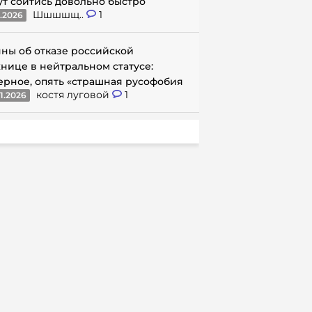
ут сойтись довольно быстро
Шшшшщ..
1
1.2026
ны об отказе российской
нице в нейтральном статусе:
ерное, опять «страшная русофобия
костя луговой
1
1.2026