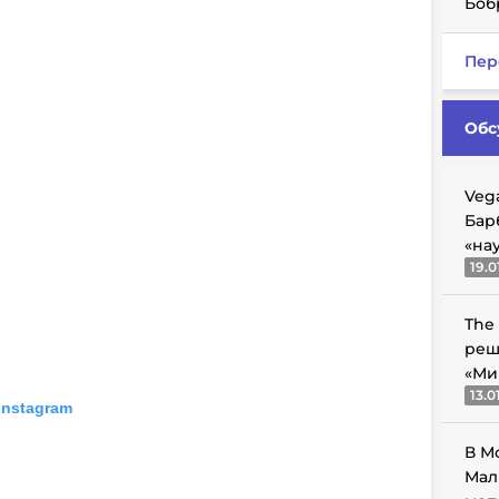
Боб
Пер
Обс
Veg
Бар
«на
19.0
The
реш
«Ми
13.0
Instagram
В М
Мал