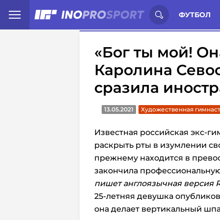
Иностранцы о спорте России:
С
ФУТБОЛ
«Бог ты мой! Он
Каролина Сево
сразила иност
13.05.2021
Художественная гимнаст
Известная российская экс-ги
раскрыть рты в изумлении сво
прежнему находится в превос
закончила профессиональную 
пишет англоязычная версия
25-летняя девушка опубликов
она делает вертикальный шпа