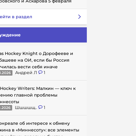
ровского и Аскарова 5 февраля
ейти в раздел
уждение
as Hockey Knight о Дорофееве и
башеве на ОИ, если бы Россия
училась вести себя иначе
Андрей Л
1
1.2026
 Hockey Writers: Малкин — ключ к
ению главной проблемы
ннесоты
Шшшшщ..
1
1.2026
онреале об интересе к обмену
кина в «Миннесоту»: все элементы