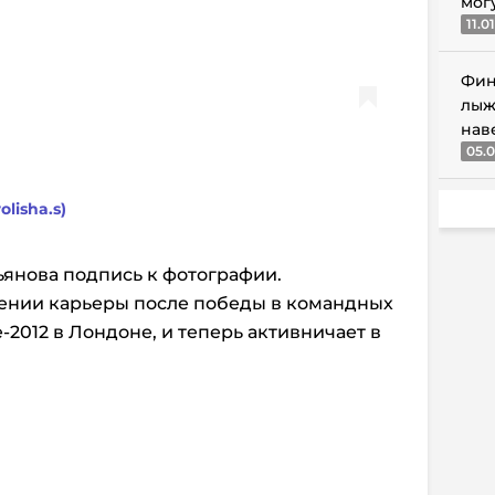
мог
11.0
Фин
лыж
нав
05.0
lisha.s)
тьянова подпись к фотографии.
шении карьеры после победы в командных
2012 в Лондоне, и теперь активничает в