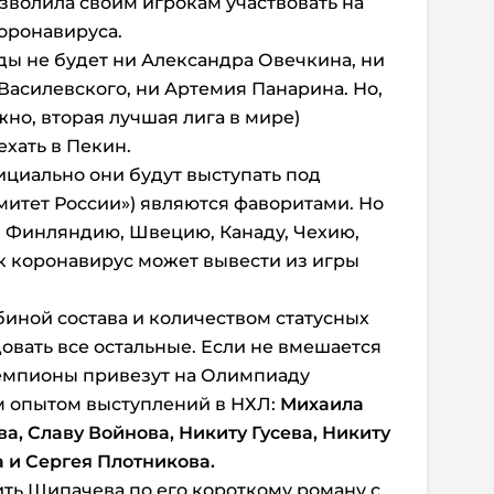
озволила своим игрокам участвовать на
оронавируса.
ды не будет ни Александра Овечкина, ни
Василевского, ни Артемия Панарина. Но,
жно, вторая лучшая лига в мире)
хать в Пекин.
ициально они будут выступать под
итет России») являются фаворитами. Но
ов Финляндию, Швецию, Канаду, Чехию,
к коронавирус может вывести из игры
биной состава и количеством статусных
довать все остальные. Если не вмешается
емпионы привезут на Олимпиаду
м опытом выступлений в НХЛ:
Михаила
а, Славу Войнова, Никиту Гусева, Никиту
 и Сергея Плотникова.
ть Шипачева по его короткому роману с