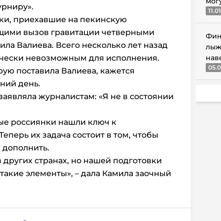
мог
урниру».
11.0
тки, приехавшие на пекинскую
щими вызов гравитации четверными
Фин
ла Валиева. Всего несколько лет назад
лыж
тически невозможным для исполнения.
нав
05.0
рую поставила Валиева, кажется
ний день.
заявляла журналистам: «Я не в состоянии
ые россиянки нашли ключ к
еперь их задача состоит в том, чтобы
 дополнить.
в других странах, но нашей подготовки
такие элементы», – дала Камила заочный