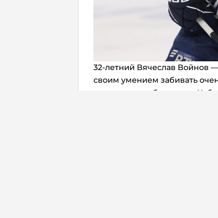
32-летний Вячеслав Войнов 
своим умением забивать очен
двукратного обладателя Кубк
закончилась после того, как 
Вопросы вызывает только вра
номера конкурируют Тимур Б
Самонов. Но о защите собств
переживать, если атака способ
Перевод:
Антон Смирнов
Комме