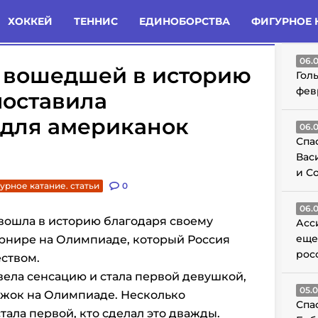
татьи
Комменты
Новости
ХОККЕЙ
ТЕННИС
ЕДИНОБОРСТВА
ФИГУРНОЕ 
ГО
06.
о вошедшей в историю
Гол
фев
поставила
для американок
06.
Спа
Вас
и С
урное катание. статьи
0
06.
вошла в историю благодаря своему
Асс
еще
рнире на Олимпиаде, который Россия
рос
ством.
вела сенсацию и стала первой девушкой,
05.
жок на Олимпиаде. Несколько
Спа
тала первой, кто сделал это дважды.