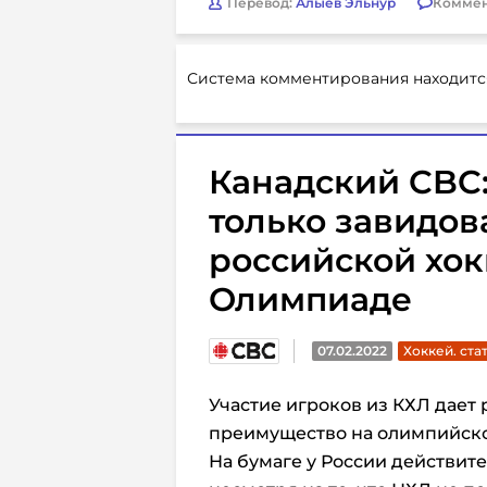
Перевод:
Алыев Эльнур
Коммен
Система комментирования находитс
Канадский CBC:
только завидов
российской хок
Олимпиаде
07.02.2022
Хоккей. ста
Участие игроков из КХЛ дает
преимущество на олимпийско
На бумаге у России действит