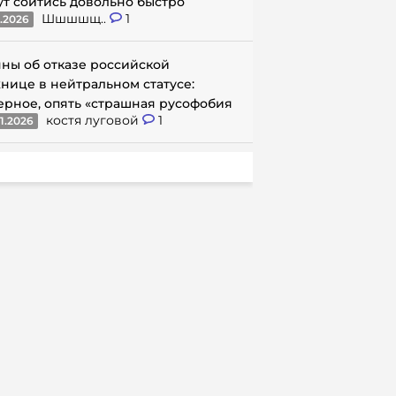
ут сойтись довольно быстро
Шшшшщ..
1
1.2026
ны об отказе российской
нице в нейтральном статусе:
ерное, опять «страшная русофобия
костя луговой
1
1.2026