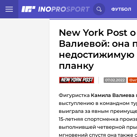
Иностранцы о спорте России:
С
ФУТБОЛ
New York Post 
Валиевой: она 
недостижимую 
планку
07.02.2022
Фиг
Фигуристка
Камила Валиева
выступлению в командном ту
выиграла за явным преимуще
15-летняя спортсменка произ
выполнившей четверной пры
мгновений спустя она также с