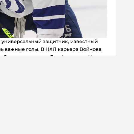
— универсальный защитник, известный
ь важные голы. В НХЛ карьера Войнова,
а Стэнли в составе «Лос-Анджелес Кингз»,
он признал свою вину в избиении супруги.
тарская линия, где за позицию первого
илялов, Иван Федотов и Александр
енных ворот можно особенно не
на забивать столько, сколько захочет.
нтарии:
0