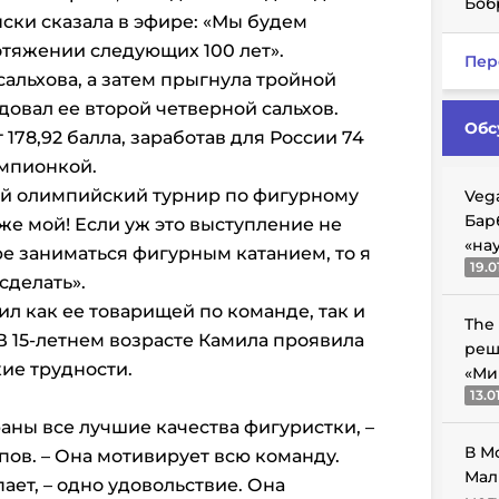
Боб
ски сказала в эфире: «Мы будем
отяжении следующих 100 лет».
Пер
сальхова, а затем прыгнула тройной
довал ее второй четверной сальхов.
Обс
 178,92 балла, заработав для России 74
емпионкой.
й олимпийский турнир по фигурному
Veg
Бар
же мой! Если уж это выступление не
«на
е заниматься фигурным катанием, то я
19.0
сделать».
л как ее товарищей по команде, так и
The
В 15-летнем возрасте Камила проявила
реш
кие трудности.
«Ми
13.0
аны все лучшие качества фигуристки, –
В М
пов. – Она мотивирует всю команду.
Мал
пает, – одно удовольствие. Она