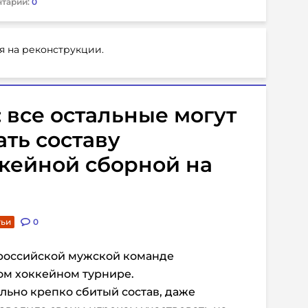
тарии:
0
я на реконструкции.
 все остальные могут
ать составу
кейной сборной на
тьи
0
 российской мужской команде
м хоккейном турнире.
ельно крепко сбитый состав, даже