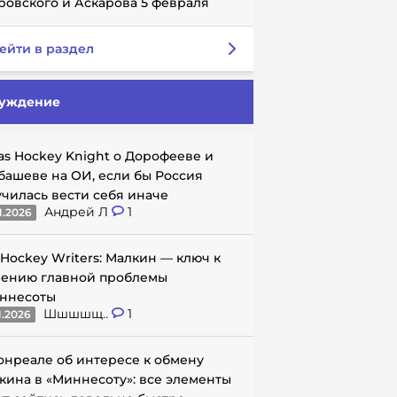
ровского и Аскарова 5 февраля
ейти в раздел
уждение
as Hockey Knight о Дорофееве и
башеве на ОИ, если бы Россия
училась вести себя иначе
Андрей Л
1
1.2026
 Hockey Writers: Малкин — ключ к
ению главной проблемы
ннесоты
Шшшшщ..
1
1.2026
онреале об интересе к обмену
кина в «Миннесоту»: все элементы