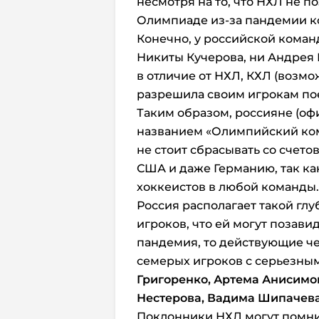
несмотря на то, что НХЛ не п
Олимпиаде из-за пандемии к
Конечно, у российской коман
Никиты Кучерова, ни Андрея 
в отличие от НХЛ, КХЛ (возмо
разрешила своим игрокам пое
Таким образом, россияне (оф
названием «Олимпийский ком
не стоит сбрасывать со счет
США и даже Германию, так ка
хоккеистов в любой команды.
Россия располагает такой глу
игроков, что ей могут позави
пандемия, то действующие ч
семерых игроков с серьезны
Григоренко, Артема Анисимов
Нестерова, Вадима Шипачева
Поклонники НХЛ могут помни