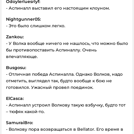
Odoylerluesrlyf:
- Аспиналл выставил его настоящим клоуном.
Nightgunner05:
- Это было слишком легко.
Zankou:
- У Волка вообще ничего не нашлось, что можно было
бы противопоставить Аспиналлу. Очень
впечатляюще.
Busgosu:
- Отличная победа Аспиналла. Однако Волков, надо
отметить, выглядел так, будто вообще к бою не
готовился. Ужасный провел поединок.
ElCasca:
- Аспиналл устроил Волкову такую взбучку, будто тот
– тюфяк какой-то.
SamuraiBro:
- Волкову пора возвращаться в Bellator. Его время в