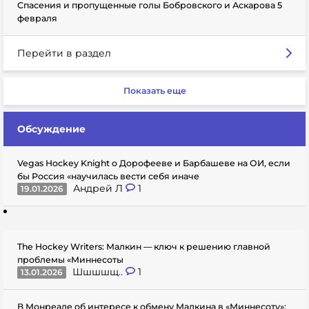
Спасения и пропущенные голы Бобровского и Аскарова 5
февраля
Перейти в раздел
Показать еще
Обсуждение
Vegas Hockey Knight о Дорофееве и Барбашеве на ОИ, если
бы Россия «научилась вести себя иначе
Андрей Л
1
19.01.2026
The Hockey Writers: Малкин — ключ к решению главной
проблемы «Миннесоты
Шшшшщ..
1
13.01.2026
В Монреале об интересе к обмену Малкина в «Миннесоту»: