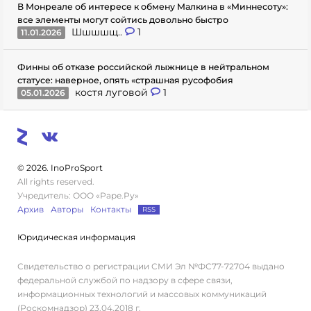
В Монреале об интересе к обмену Малкина в «Миннесоту»:
все элементы могут сойтись довольно быстро
Шшшшщ..
1
11.01.2026
Финны об отказе российской лыжнице в нейтральном
статусе: наверное, опять «страшная русофобия
костя луговой
1
05.01.2026
© 2026. InoProSport
All rights reserved.
Учредитель: ООО «Раре.Ру»
Архив
Авторы
Контакты
RSS
Юридическая информация
Свидетельство о регистрации СМИ Эл №ФС77-72704 выдано
федеральной службой по надзору в сфере связи,
информационных технологий и массовых коммуникаций
(Роскомнадзор) 23.04.2018 г.