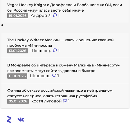
Vegas Hockey Knight о Дорофееве и Барбашеве на ОИ, если
бы Россия «научилась вести себя иначе
Андрей Л
1
19.01.2026
The Hockey Writers: Малкин — ключ к решению главной
проблемы «Миннесоты
Шшшшщ..
1
13.01.2026
В Монреале об интересе к обмену Малкина в «Миннесоту»:
все элементы могут сойтись довольно быстро
Шшшшщ..
1
11.01.2026
Финны об отказе российской лыжнице в нейтральном
статусе: наверное, опять «страшная русофобия
костя луговой
1
05.01.2026