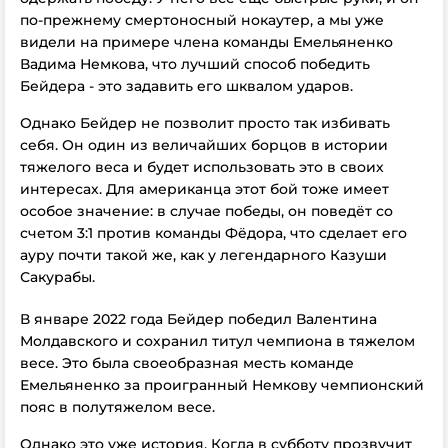
по-прежнему смертоносный нокаутер, а мы уже
видели на примере члена команды Емельяненко
Вадима Немкова, что лучший способ победить
Бейдера - это задавить его шквалом ударов.
Однако Бейдер не позволит просто так избивать
себя. Он один из величайших борцов в истории
тяжелого веса и будет использовать это в своих
интересах. Для американца этот бой тоже имеет
особое значение: в случае победы, он поведёт со
счетом 3:1 против команды Фёдора, что сделает его
ауру почти такой же, как у легендарного Казуши
Сакурабы.
В январе 2022 года Бейдер победил Валентина
Молдавского и сохранил титул чемпиона в тяжелом
весе. Это была своеобразная месть команде
Емельяненко за проигранный Немкову чемпионский
пояс в полутяжелом весе.
Однако это уже история. Когда в субботу прозвучит