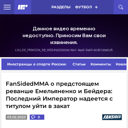
РАЗДЕЛЫ
ФУТБОЛ
Иностранцы о спорте России:
Статьи
Комменты
Новос
FanSidedMMA о предстоящем
реванше Емельяненко и Бейдера:
Последний Император надеется с
титулом уйти в закат
03.02.2023
0