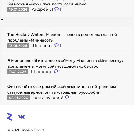
бы Россия «научилась вести себя иначе
Андрей Л
1
19.01.2026
The Hockey Writers: Малкин — ключ к решению главной
проблемы «Миннесоты
Шшшшщ..
1
13.01.2026
В Монреале об интересе к обмену Малкина в «Миннесоту»:
все элементы могут сойтись довольно быстро
Шшшшщ..
1
11.01.2026
Финны об отказе российской лыжнице в нейтральном
статусе: наверное, опять «страшная русофобия
костя луговой
1
05.01.2026
© 2026. InoProSport