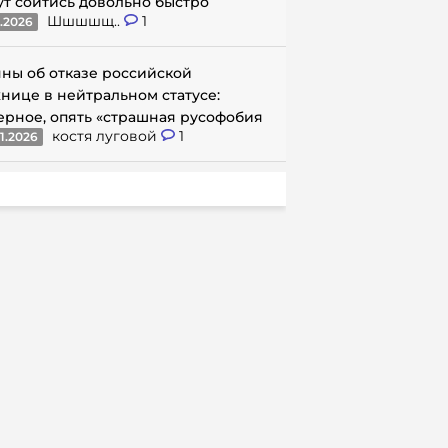
ут сойтись довольно быстро
Шшшшщ..
1
1.2026
ны об отказе российской
нице в нейтральном статусе:
ерное, опять «страшная русофобия
костя луговой
1
1.2026