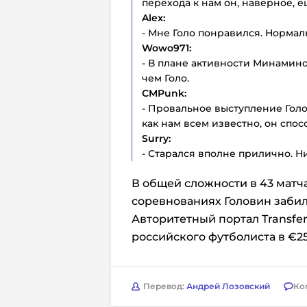
перехода к нам он, наверное, е
Alex:
- Мне Голо понравился. Нормал
Wowo971:
- В плане активности Минамин
чем Голо.
CMPunk:
- Провальное выступление Голо
как нам всем известно, он спос
Surry:
- Старался вполне прилично. Н
В общей сложности в 43 матч
соревнованиях Головин забил 
Авторитетный портал Transfe
российского футболиста в €2
Перевод:
Андрей Лозовский
Ко