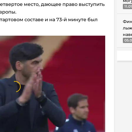
мог
четвертое место, дающее право выступить
11.0
вропы.
тартовом составе и на 73-й минуте был
Фин
лыж
нав
05.0