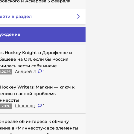
ровского и Аскарова 5 февраля
ейти в раздел
уждение
as Hockey Knight о Дорофееве и
башеве на ОИ, если бы Россия
училась вести себя иначе
Андрей Л
1
1.2026
 Hockey Writers: Малкин — ключ к
ению главной проблемы
ннесоты
Шшшшщ..
1
1.2026
онреале об интересе к обмену
кина в «Миннесоту»: все элементы