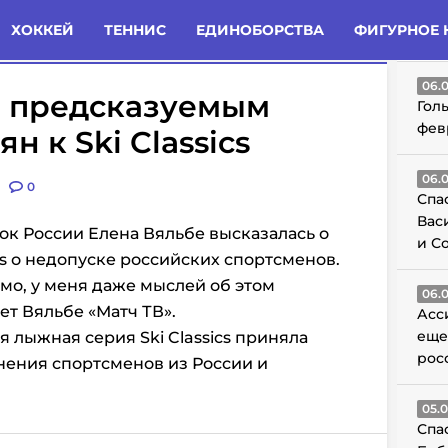
татьи
Комменты
Новости
ХОККЕЙ
ТЕННИС
ЕДИНОБОРСТВА
ФИГУРНОЕ 
ГО
06.
а предсказуемым
Гол
фев
н к Ski Classics
06.
0
Спа
Вас
к России Елена Вяльбе высказалась о
и С
cs о недопуске российских спортсменов.
емо, у меня даже мыслей об этом
06.
ет Вяльбе «Матч ТВ».
Асс
еще
 лыжная серия Ski Classics приняла
рос
нения спортсменов из России и
05.
Спа