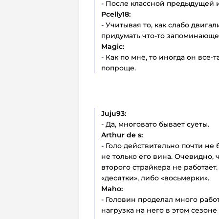
- После классной предыдущей и
Pcelly18:
- Учитывая то, как слабо двига
придумать что-то запоминающе
Magic:
- Как по мне, то иногда он все
попроще.
Juju93:
- Да, многовато бывает суеты.
Arthur
de
s:
- Голо действительно почти не 
не только его вина. Очевидно, 
второго страйкера не работает
«десятки», либо «восьмерки».
Maho:
- Головин проделал много работ
нагрузка на него в этом сезоне