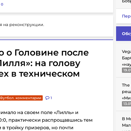
Боб
:
0
Пер
я на реконструкции.
Обс
 о Головине после
Veg
Бар
Лилля»: на голову
«на
19.0
ех в техническом
The
реш
«Ми
Футбол. комментарии
1
13.0
имало на своем поле «Лилль» и
В М
0:0, практически распрощавшись тем
Мал
 в тройку призеров, но почти