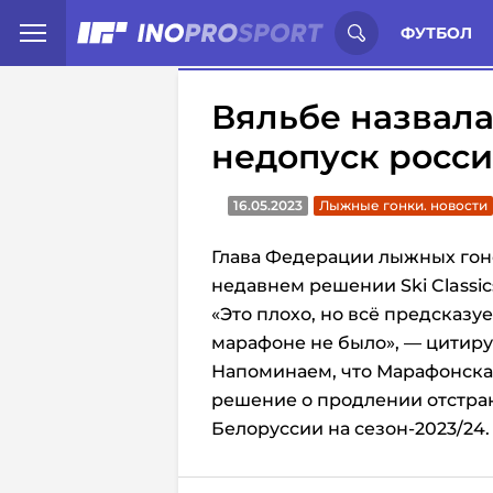
Иностранцы о спорте России:
С
ФУТБОЛ
Вяльбе назвал
недопуск россия
16.05.2023
Лыжные гонки. новости
Глава Федерации лыжных гоно
недавнем решении Ski Classi
«Это плохо, но всё предсказу
марафоне не было», — цитиру
Напоминаем, что Марафонская
решение о продлении отстра
Белоруссии на сезон-2023/24.