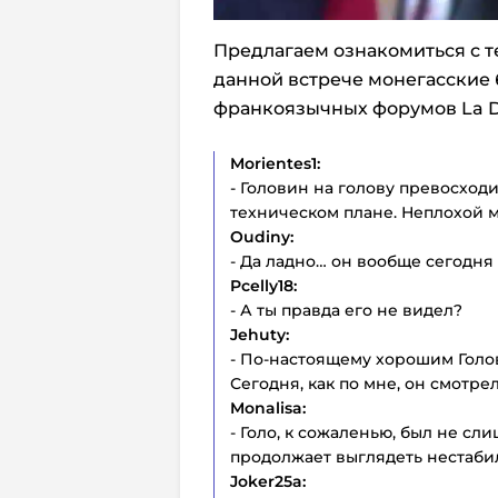
Предлагаем ознакомиться с т
данной встрече монегасские
франкоязычных форумов La D
Morientes1:
- Головин на голову превосходи
техническом плане. Неплохой м
Oudiny:
- Да ладно… он вообще сегодня
Pcelly18:
- А ты правда его не видел?
Jehuty:
- По-настоящему хорошим Голов
Сегодня, как по мне, он смотрел
Monalisa:
- Голо, к сожаленью, был не с
продолжает выглядеть нестаб
Joker
25
a: