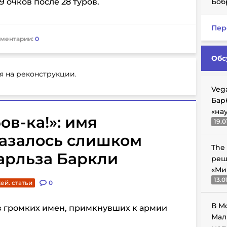
9 очков после 28 туров.
Боб
Пер
ментарии:
0
Обс
я на реконструкции.
Veg
Бар
«на
ов-ка!»: имя
19.0
казалось слишком
The
арльза Баркли
реш
«Ми
13.0
ей. статьи
0
В М
з громких имен, примкнувших к армии
Мал