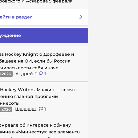
ровского и Аскарова 5 февраля
ейти в раздел
уждение
as Hockey Knight о Дорофееве и
башеве на ОИ, если бы Россия
училась вести себя иначе
Андрей Л
1
1.2026
 Hockey Writers: Малкин — ключ к
ению главной проблемы
ннесоты
Шшшшщ..
1
1.2026
онреале об интересе к обмену
кина в «Миннесоту»: все элементы