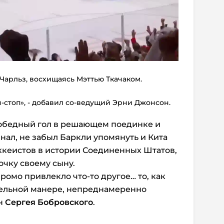
 Чарльз, восхищаясь Мэттью Ткачаком.
-стоп», - добавил со-ведущий Эрни Джонсон.
победный гол в решающем поединке и
ал, не забыл Баркли упомянуть и Кита
оккеистов в истории Соединенных Штатов,
чку своему сыну.
ромо привлекло что-то другое… то, как
ельной манере, непреднамеренно
ан
Сергея Бобровского
.