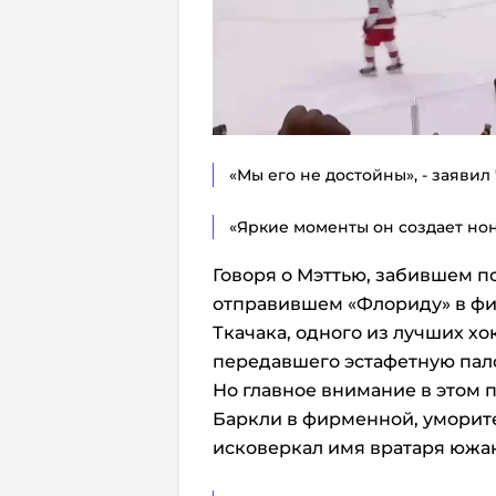
«Мы его не достойны», - заявил
«Яркие моменты он создает нон
Говоря о Мэттью, забившем 
отправившем «Флориду» в фин
Ткачака, одного из лучших х
передавшего эстафетную пало
Но главное внимание в этом п
Баркли в фирменной, уморит
исковеркал имя вратаря юж