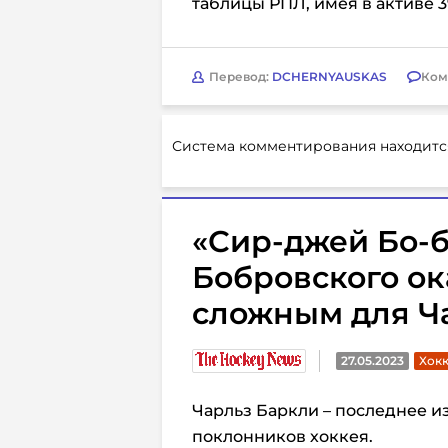
таблицы РПЛ, имея в активе 3
Перевод:
DCHERNYAUSKAS
Ком
Система комментирования находитс
«Сир-джей Бо-б
Бобровского о
сложным для Ч
27.05.2023
Хокк
Чарльз Баркли – последнее и
поклонников хоккея.