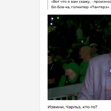
«Вот что я вам скажу, - произн
Бо-Бов-ка, голкипер «Пантерз».
Извини, Чарльз, кто-то?