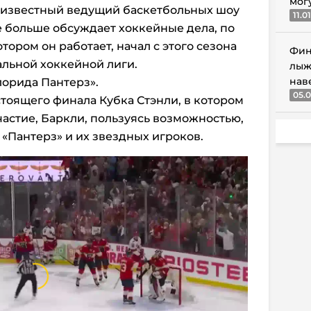
мог
е известный ведущий баскетбольных шоу
11.0
е больше обсуждает хоккейные дела, по
отором он работает, начал с этого сезона
Фин
льной хоккейной лиги.
лыж
нав
лорида Пантерз».
05.0
тоящего финала Кубка Стэнли, в котором
частие, Баркли, пользуясь возможностью,
 «Пантерз» и их звездных игроков.