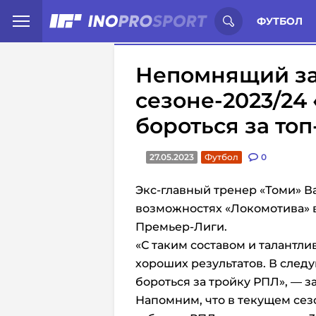
Иностранцы о спорте России:
С
ФУТБОЛ
Непомнящий зая
сезоне-2023/24
бороться за топ
27.05.2023
Футбол
0
Экс-главный тренер «Томи» 
возможностях «Локомотива» 
Премьер-Лиги.
«С таким составом и талантл
хороших результатов. В след
бороться за тройку РПЛ», — 
Напомним, что в текущем се