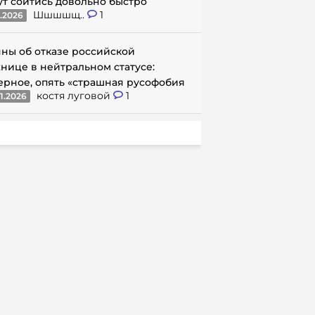
ут сойтись довольно быстро
Шшшшщ..
1
1.2026
ны об отказе российской
нице в нейтральном статусе:
ерное, опять «страшная русофобия
костя луговой
1
1.2026