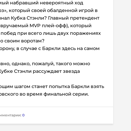
амый набравший невероятный ход
з», который своей обалденной игрой в
нал Кубка Стэнли? Главный претендент
, вручаемый MVP плей-офф), который
1 побед при всего лишь двух поражениях
по своим воротам?
орону, в случае с Баркли здесь на самом
вно, однако, пожалуй, такого можно
Кубке Стэнли рассуждает звезда
ующим шагом станет попытка Баркли взять
овского во время финальной серии.
мментарии:
0