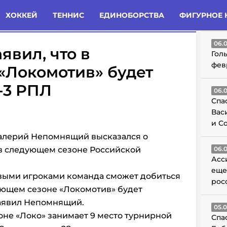
татьи
Комменты
Новости
ХОККЕЙ
ТЕННИС
ЕДИНОБОРСТВА
ФИГУРНОЕ 
ГО
06.
вил, что в
Гол
фев
 «Локомотив» будет
-3 РПЛ
06.
Спа
Вас
и С
Валерий Непомнящий высказался о
в следующем сезоне Российской
06.
Асс
еще
ивыми игроками команда сможет добиться
рос
ующем сезоне «Локомотив» будет
заявил Непомнящий.
05.
зоне
«Локо» занимает 9 место турнирной
Спа