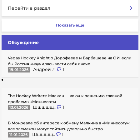
Перейти в раздел
Показать еще
Обсуждение
Vegas Hockey Knight о Дорофееве и Барбашеве на ОИ, если
бы Россия «научилась вести себя иначе
Андрей Л
1
19.01.2026
The Hockey Writers: Малкин — ключ к решению главной
проблемы «Миннесоты
Шшшшщ..
1
13.01.2026
В Монреале об интересе к обмену Малкина в «Миннесоту»:
все элементы могут сойтись довольно быстро
Шшшшщ..
1
11.01.2026