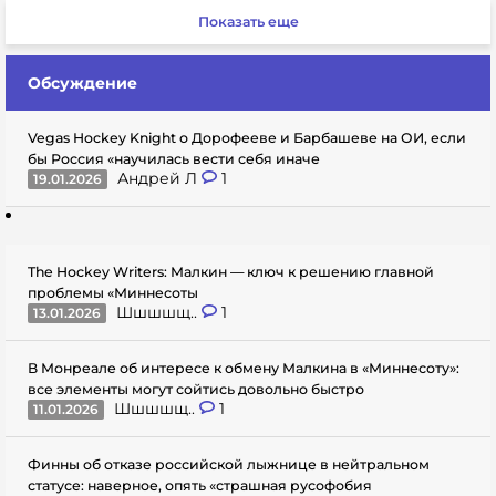
Показать еще
Обсуждение
Vegas Hockey Knight о Дорофееве и Барбашеве на ОИ, если
бы Россия «научилась вести себя иначе
Андрей Л
1
19.01.2026
The Hockey Writers: Малкин — ключ к решению главной
проблемы «Миннесоты
Шшшшщ..
1
13.01.2026
В Монреале об интересе к обмену Малкина в «Миннесоту»:
все элементы могут сойтись довольно быстро
Шшшшщ..
1
11.01.2026
Финны об отказе российской лыжнице в нейтральном
статусе: наверное, опять «страшная русофобия