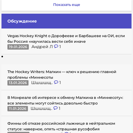
Показать еще
Обсуждение
Vegas Hockey Knight о Дорофееве и Барбашеве на ОИ, если
бы Россия «научилась вести себя иначе
Андрей Л
1
19.01.2026
The Hockey Writers: Малкин — ключ к решению главной
проблемы «Миннесоты
Шшшшщ..
1
13.01.2026
В Монреале об интересе к обмену Малкина в «Миннесоту»:
все элементы могут сойтись довольно быстро
Шшшшщ..
1
11.01.2026
Финны об отказе российской лыжнице в нейтральном
статусе: наверное, опять «страшная русофобия