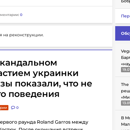
Боб
ментарии:
0
Пер
Обс
я на реконструкции.
Veg
Бар
скандальном
«на
19.0
астием украинки
зы показали, что не
The
реш
го поведения
«Ми
13.0
арии
0
В М
ервого раунда Roland Garros между
Мал
остюк. После окончания встречи,