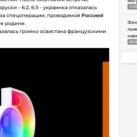
мог
11.0
ски – 6:2, 6:3 – украинка отказалась
-за спецоперации, проводимой
Россией
Фин
е родине.
лыж
оказалась громко освистана французскими
нав
05.0