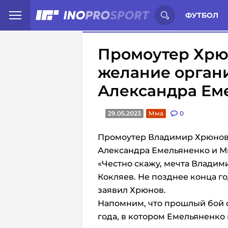
Иностранцы о спорте России:
С
ФУТБОЛ
Промоутер Хрю
желание орган
Александра Ем
29.05.2023
Мма
0
Промоутер Владимир Хрюнов з
Александра Емельяненко и М
«Честно скажу, мечта Владим
Кокляев. Не позднее конца год
заявил Хрюнов.
Напомним, что прошлый бой с
года, в котором Емельяненко 