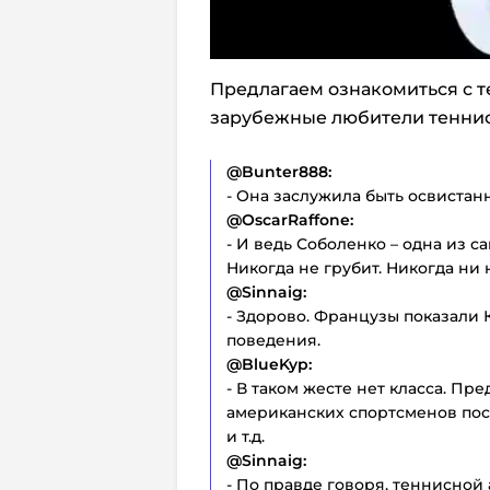
Предлагаем ознакомиться с т
зарубежные любители тенниса
@
Bunter888:
- Она заслужила быть освистан
@
OscarRaffone:
- И ведь Соболенко – одна из 
Никогда не грубит. Никогда ни 
@
Sinnaig:
- Здорово. Французы показали 
поведения.
@
BlueKyp:
- В таком жесте нет класса. Пре
американских спортсменов пос
и т.д.
@
Sinnaig:
- По правде говоря, теннисной