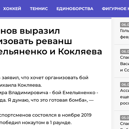
татьи
Комменты
Новости
ХОККЕЙ
ТЕННИС
ЕДИНОБОРСТВА
ФИГУРНОЕ 
ГО
06.
нов выразил
Гол
фев
изовать реванш
ельяненко и Кокляева
06.
Спа
Вас
и С
аявил, что хочет организовать бой
ихаила Кокляева.
06.
Асс
ира Владимировича - бой Емельяненко -
еще
а. Я думаю, что это готовая бомба», —
рос
портсменов состоялся в ноябре 2019
05.
победил нокаутом в 1 раунде.
Спа