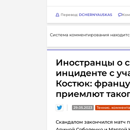
Перевод:
DCHERNYAUSKAS
Ком
Система комментирования находитс
Иностранцы о 
инциденте с уч
Костюк: францу
приемлют тако
29.05.2023
Теннис. коммент
Скандалом закончился матч п
Ариной Соболенко и Мартой К