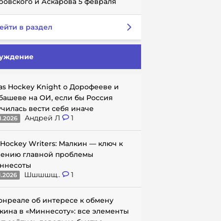
ровского и Аскарова 5 февраля
ейти в раздел
уждение
as Hockey Knight о Дорофееве и
башеве на ОИ, если бы Россия
училась вести себя иначе
Андрей Л
1
1.2026
 Hockey Writers: Малкин — ключ к
ению главной проблемы
ннесоты
Шшшшщ..
1
1.2026
онреале об интересе к обмену
кина в «Миннесоту»: все элементы