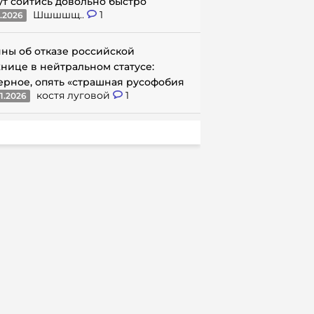
ут сойтись довольно быстро
Шшшшщ..
1
1.2026
ны об отказе российской
нице в нейтральном статусе:
ерное, опять «страшная русофобия
костя луговой
1
1.2026