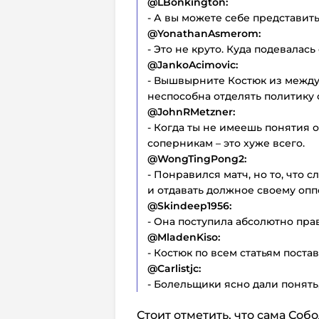
@
LBonkington:
- А вы можете себе представит
@
YonathanAsmerom:
- Это не круто. Куда подевалась
@
JankoAcimovic:
- Вышвырните Костюк из между
неспособна отделять политику о
@
JohnRMetzner:
- Когда ты не имеешь понятия 
соперникам – это хуже всего.
@
WongTingPong2:
- Понравился матч, но то, что
и отдавать должное своему опп
@
Skindeep1956:
- Она поступила абсолютно пра
@
MladenKiso:
- Костюк по всем статьям поста
@
Carlistjc:
- Болельщики ясно дали понять,
Стоит отметить, что сама Собо