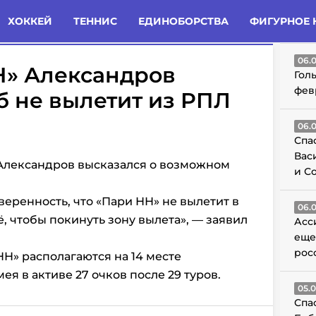
татьи
Комменты
Новости
ХОККЕЙ
ТЕННИС
ЕДИНОБОРСТВА
ФИГУРНОЕ 
ГО
06.
Н» Александров
Гол
фев
уб не вылетит из РПЛ
06.
Спа
Вас
Александров высказался о возможном
и С
веренность, что «Пари НН» не вылетит в
06.
ё, чтобы покинуть зону вылета», — заявил
Асс
еще
рос
НН» располагаются на 14 месте
я в активе 27 очков после 29 туров.
05.
Спа