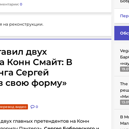
Боб
ментарии:
0
Пер
я на реконструкции.
Обс
тавил двух
Veg
Бар
а Конн Смайт: В
«на
19.0
нга Сергей
в свою форму»
The
реш
«Ми
13.0
перевод видео
0
В М
 двух главных претендентов на Конн
Мал
Флориду Пантерз»,
Сергея Бобровского
и