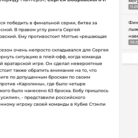
мог
11.0
Фин
ся победить в финальной серии, битва за
лыж
сной. В правом углу ринга Сергей
нав
овский. Ему противостоит Мэттью «решающая
05.0
т сезон очень непросто складывался для Сергея
ернуть ситуацию в плей-офф, когда команда
й вратарской игре. Он сделал невероятные
стоит также обратить внимание на то, что
 лиге по допущенным броскам по своим
 против «Каролины», где было четыре
кого было нанесено 63 броска. Бобу пришлось
усилия», - представили российского
енному игроку своей команды в Кубке Стэнли