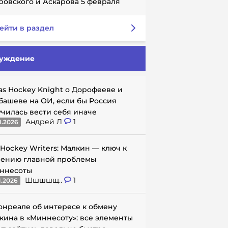
ровского и Аскарова 5 февраля
ейти в раздел
уждение
as Hockey Knight о Дорофееве и
башеве на ОИ, если бы Россия
училась вести себя иначе
Андрей Л
1
1.2026
 Hockey Writers: Малкин — ключ к
ению главной проблемы
ннесоты
Шшшшщ..
1
1.2026
онреале об интересе к обмену
кина в «Миннесоту»: все элементы