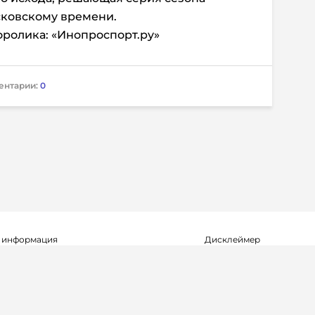
осковскому времени.
ролика: «Инопроспорт.ру»
ентарии:
0
 информация
Дисклеймер
о о регистрации СМИ Эл №ФС77-72704
Редакция не несет ответ
альной службой по надзору в сфере
достоверность информа
мационных технологий и массовых
рекламных объявлениях.
(Роскомнадзор) 23.04.2018 г.
справочной информации