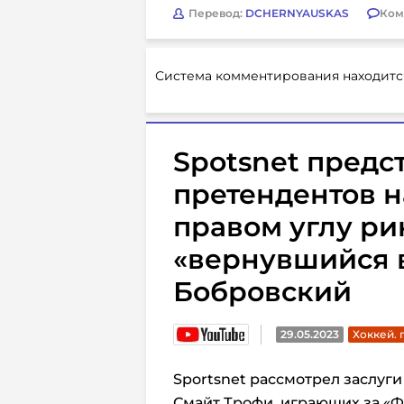
Перевод:
DCHERNYAUSKAS
Ком
Система комментирования находитс
Spotsnet предс
претендентов н
правом углу ри
«вернувшийся 
Бобровский
29.05.2023
Хоккей. 
Sportsnet рассмотрел заслуги
Смайт Трофи, играющих за «