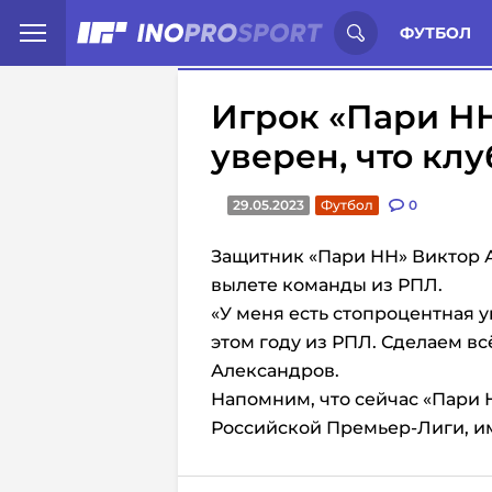
Иностранцы о спорте России:
С
ФУТБОЛ
Игрок «Пари Н
уверен, что кл
29.05.2023
Футбол
0
Защитник «Пари НН» Виктор 
вылете команды из РПЛ.
«У меня есть стопроцентная у
этом году из РПЛ. Сделаем вс
Александров.
Напомним, что сейчас
«Пари 
Российской Премьер-Лиги, име