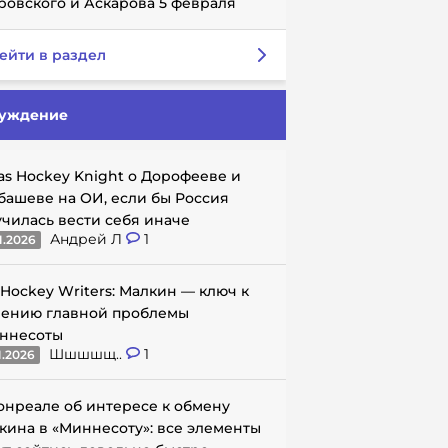
ровского и Аскарова 5 февраля
ейти в раздел
уждение
as Hockey Knight о Дорофееве и
башеве на ОИ, если бы Россия
училась вести себя иначе
Андрей Л
1
1.2026
 Hockey Writers: Малкин — ключ к
ению главной проблемы
ннесоты
Шшшшщ..
1
1.2026
онреале об интересе к обмену
кина в «Миннесоту»: все элементы