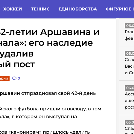
татьи
Комменты
Новости
ХОККЕЙ
ТЕННИС
ЕДИНОБОРСТВА
ФИГУРНОЕ 
ГО
06.
42-летии Аршавина и
Гол
фев
ала»: его наследие
 удалив
06.
Спа
ый пост
Вас
и С
арии
0
06.
Аршавин
отпраздновал свой 42-й день
Асс
еще
рос
ского футбола пришли отовсюду, в том
ла», в котором он выступал на
05.
Спа
сов «канонирам» пришлось удалить