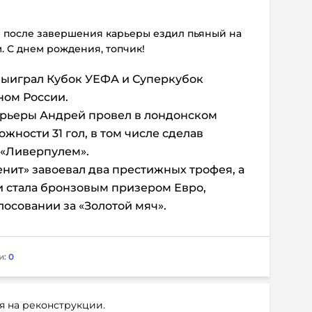
же после завершения карьеры ездил пьяный на
. С днем рождения, топчик!
выиграл Кубок УЕФА и Суперкубок
ном России.
арьеры Андрей провел в лондонском
ожности 31 гол, в том числе сделав
 «Ливерпулем».
Зенит» завоевал два престижных трофея, а
и стала бронзовым призером Евро,
лосовании за «Золотой мяч».
и:
0
я на реконструкции.