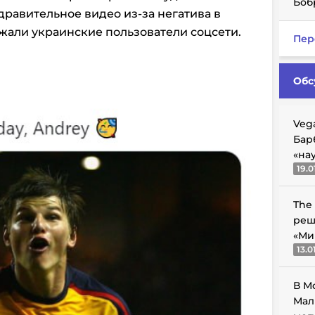
Боб
дравительное видео из-за негатива в
жали украинские пользователи соцсети.
Пер
Обс
Veg
Бар
«на
19.0
The
реш
«Ми
13.0
В М
Мал