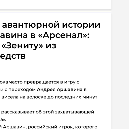
б авантюрной истории
вина в «Арсенал»:
 «Зениту» из
едств
ока часто превращается в игру с
 и с переходом
Андрея Аршавина
в
а висела на волоске до последних минут
 рассказывает об этой захватывающей
а».
 Аршавин, российский игрок, которого