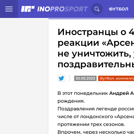
Иностранцы о спорте России:
С
ФУТБОЛ
Иностранцы о 
реакции «Арсен
не уничтожить,
поздравительн
30.05.2023
Футбол. коммент
В этот понедельник
Андрей 
рождения.
Поздравления легенде россий
числе от лондонского «Арсена
протяжении трех сезонов.
Впрочем, через несколько ча