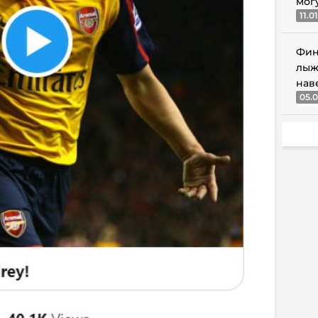
мог
11.0
Фин
лыж
нав
05.0