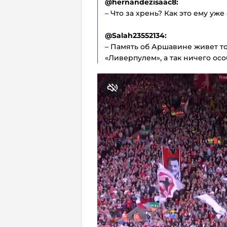
@hernandezisaac8:
– Что за хрень? Как это ему уже
@Salah23552134:
– Память об Аршавине живет то
«Ливерпулем», а так ничего осо