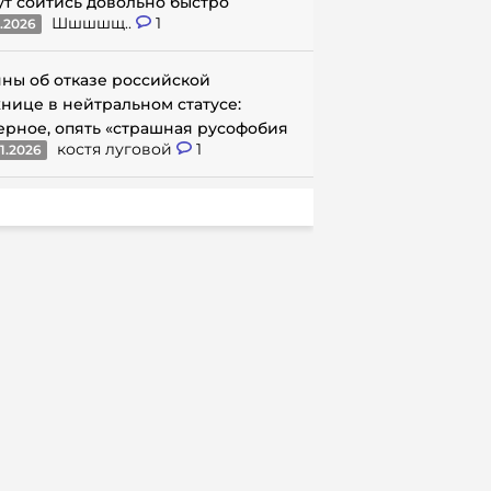
ут сойтись довольно быстро
Шшшшщ..
1
1.2026
ны об отказе российской
нице в нейтральном статусе:
ерное, опять «страшная русофобия
костя луговой
1
1.2026