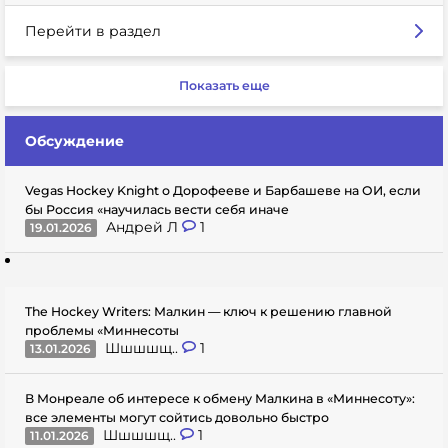
Перейти в раздел
Показать еще
Обсуждение
Vegas Hockey Knight о Дорофееве и Барбашеве на ОИ, если
бы Россия «научилась вести себя иначе
Андрей Л
1
19.01.2026
The Hockey Writers: Малкин — ключ к решению главной
проблемы «Миннесоты
Шшшшщ..
1
13.01.2026
В Монреале об интересе к обмену Малкина в «Миннесоту»:
все элементы могут сойтись довольно быстро
Шшшшщ..
1
11.01.2026