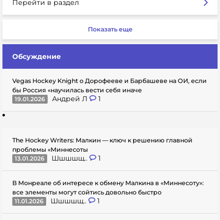
Перейти в раздел
Показать еще
Обсуждение
Vegas Hockey Knight о Дорофееве и Барбашеве на ОИ, если
бы Россия «научилась вести себя иначе
Андрей Л
1
19.01.2026
The Hockey Writers: Малкин — ключ к решению главной
проблемы «Миннесоты
Шшшшщ..
1
13.01.2026
В Монреале об интересе к обмену Малкина в «Миннесоту»:
все элементы могут сойтись довольно быстро
Шшшшщ..
1
11.01.2026