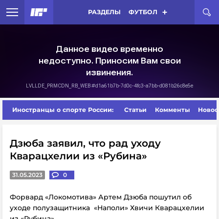
РАЗДЕЛЫ
ФУТБОЛ
Иностранцы о спорте России:
Статьи
Комменты
Новос
Дзюба заявил, что рад уходу
Кварацхелии из «Рубина»
31.05.2023
0
Форвард «Локомотива» Артем Дзюба пошутил об
уходе полузащитника «Наполи» Хвичи Кварацхелии
из «Рубина».