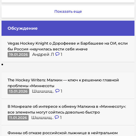
Показать еще
Обсуждение
Vegas Hockey Knight о Дорофееве и Барбашеве на ОИ, если
бы Россия «научилась вести себя иначе
Андрей Л
1
19.01.2026
The Hockey Writers: Малкин — ключ к решению главной
проблемы «Миннесоты
Шшшшщ..
1
13.01.2026
В Монреале об интересе к обмену Малкина в «Миннесоту»:
все элементы могут сойтись довольно быстро
Шшшшщ..
1
11.01.2026
Финны об отказе российской лыжнице в нейтральном