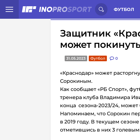
Иностранцы о спорте России:
С
ФУТБОЛ
Защитник «Кра
может покинуть
31.05.2023
Футбол
0
«Краснодар» может расторгну
Сорокиным.
Как сообщает «РБ Спорт», фут
тренера клуба Владимира Иви
конца сезона-2023/24, может 
Напоминаем, что Сорокин пер
в 2019 году. В текущем сезоне
отметившись в них 3 голевым