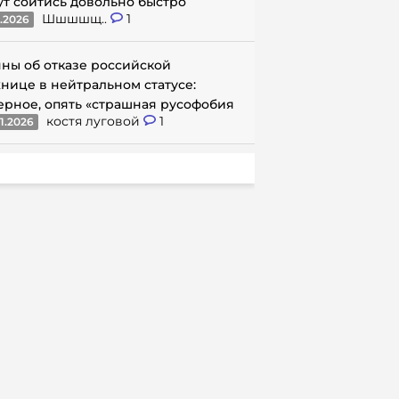
ут сойтись довольно быстро
Шшшшщ..
1
1.2026
ны об отказе российской
нице в нейтральном статусе:
ерное, опять «страшная русофобия
костя луговой
1
1.2026