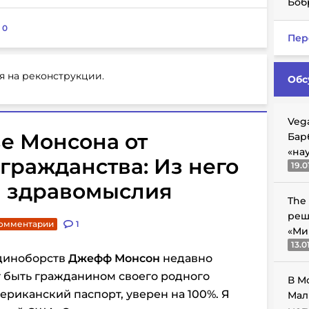
Боб
:
0
Пер
я на реконструкции.
Обс
Veg
е Монсона от
Бар
«на
гражданства: Из него
19.0
и здравомыслия
The
реш
комментарии
1
«Ми
13.0
единоборств
Джефф Монсон
недавно
т быть гражданином своего родного
В М
мериканский паспорт, уверен на 100%. Я
Мал