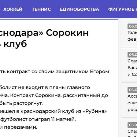
татьи
Комменты
Новости
ХОККЕЙ
ТЕННИС
ЕДИНОБОРСТВА
ФИГУРНОЕ 
ГО
06.
снодара» Сорокин
Гол
фев
 клуб
06.
Спа
Вас
ть контракт со своим защитником Егором
и С
болист не входит в планы главного
06.
ча. Контракт Сорокина, рассчитанный до
Асс
еще
быть расторгнут.
рос
ешел в краснодарский клуб из «Рубина»
 футболист отыграл 11 матчей,
05.
и передачами.
Спа