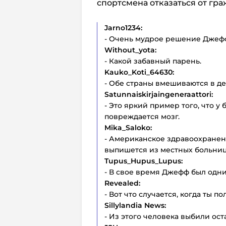
спортсмена отказаться от гр
Jarno1234:
- Очень мудрое решение Джеф
Without_yota:
- Какой забавный парень.
Kauko_Koti_64630:
- Обе страны вмешиваются в дел
Satunnaiskirjaingeneraattori:
- Это яркий пример того, что 
повреждается мозг.
Mika_Saloko:
- Американское здравоохранени
выпишется из местных больниц
Tupus_Hupus_Lupus:
- В свое время Джефф был одни
Revealed:
- Вот что случается, когда ты п
Sillylandia News:
- Из этого человека выбили ос