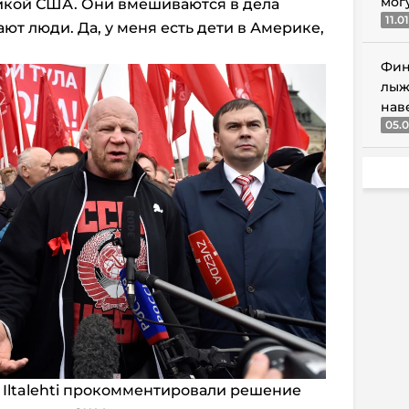
мог
тикой США. Они вмешиваются в дела
11.0
ают люди. Да, у меня есть дети в Америке,
Фин
лыж
нав
05.0
 Iltalehti прокомментировали решение