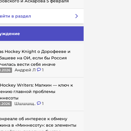
ровского и Аскарова 5 февраля
ейти в раздел
уждение
as Hockey Knight о Дорофееве и
башеве на ОИ, если бы Россия
училась вести себя иначе
Андрей Л
1
1.2026
 Hockey Writers: Малкин — ключ к
ению главной проблемы
ннесоты
Шшшшщ..
1
1.2026
онреале об интересе к обмену
кина в «Миннесоту»: все элементы