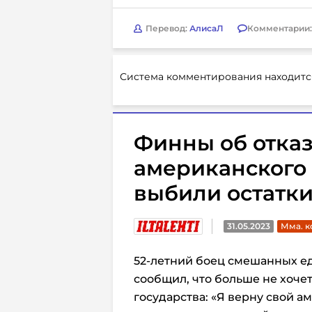
Перевод:
АлисаЛ
Комментарии
Система комментирования находитс
Финны об отказ
американского 
выбили остатк
31.05.2023
Мма. 
52-летний боец смешанных 
сообщил, что больше не хоче
государства: «Я верну свой а