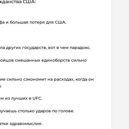
ажданства США:
фа и большая потеря для США.
а других государств, вот в чем парадокс.
у бойцов смешанных единоборств сильно
е сильно сэкономит на расходах, когда он
.
м из лучших в UFC.
олучаешь столько ударов по голове.
татки здравомыслия.