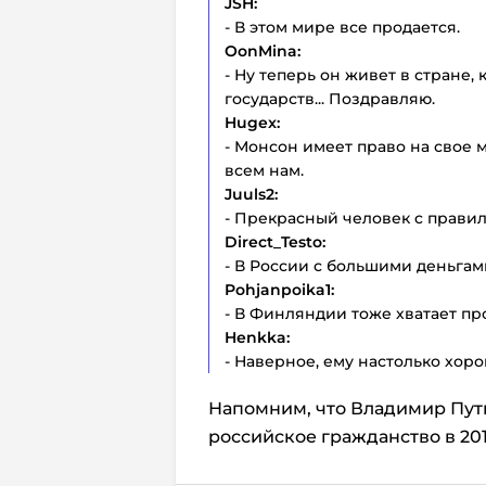
JSH:
- В этом мире все продается.
OonMina:
- Ну теперь он живет в стране,
государств... Поздравляю.
Hugex:
- Монсон имеет право на свое 
всем нам.
Juuls2:
- Прекрасный человек c прави
Direct_Testo:
- В России с большими деньгам
Pohjanpoika1:
- В Финляндии тоже хватает п
Henkka:
- Наверное, ему настолько хоро
Напомним, что Владимир Пу
российское гражданство в 201