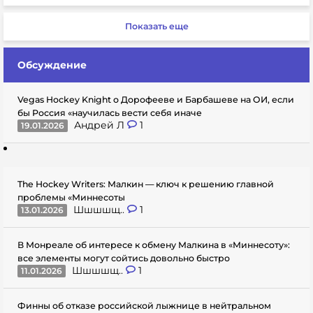
Показать еще
Обсуждение
Vegas Hockey Knight о Дорофееве и Барбашеве на ОИ, если
бы Россия «научилась вести себя иначе
Андрей Л
1
19.01.2026
The Hockey Writers: Малкин — ключ к решению главной
проблемы «Миннесоты
Шшшшщ..
1
13.01.2026
В Монреале об интересе к обмену Малкина в «Миннесоту»:
все элементы могут сойтись довольно быстро
Шшшшщ..
1
11.01.2026
Финны об отказе российской лыжнице в нейтральном