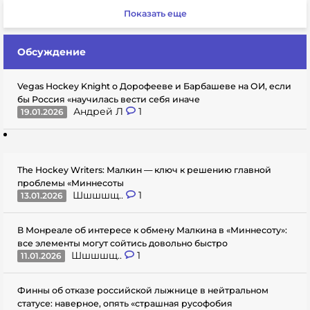
Показать еще
Обсуждение
Vegas Hockey Knight о Дорофееве и Барбашеве на ОИ, если
бы Россия «научилась вести себя иначе
Андрей Л
1
19.01.2026
The Hockey Writers: Малкин — ключ к решению главной
проблемы «Миннесоты
Шшшшщ..
1
13.01.2026
В Монреале об интересе к обмену Малкина в «Миннесоту»:
все элементы могут сойтись довольно быстро
Шшшшщ..
1
11.01.2026
Финны об отказе российской лыжнице в нейтральном
статусе: наверное, опять «страшная русофобия