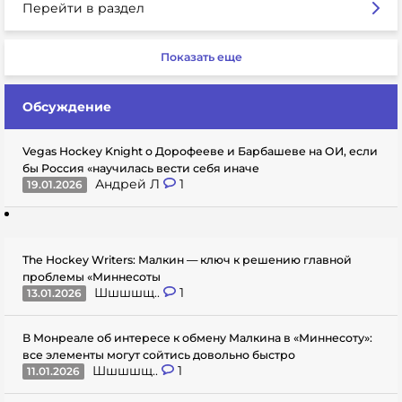
Перейти в раздел
Показать еще
Обсуждение
Vegas Hockey Knight о Дорофееве и Барбашеве на ОИ, если
бы Россия «научилась вести себя иначе
Андрей Л
1
19.01.2026
The Hockey Writers: Малкин — ключ к решению главной
проблемы «Миннесоты
Шшшшщ..
1
13.01.2026
В Монреале об интересе к обмену Малкина в «Миннесоту»:
все элементы могут сойтись довольно быстро
Шшшшщ..
1
11.01.2026