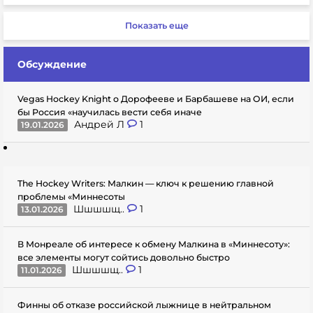
Показать еще
Обсуждение
Vegas Hockey Knight о Дорофееве и Барбашеве на ОИ, если
бы Россия «научилась вести себя иначе
Андрей Л
1
19.01.2026
The Hockey Writers: Малкин — ключ к решению главной
проблемы «Миннесоты
Шшшшщ..
1
13.01.2026
В Монреале об интересе к обмену Малкина в «Миннесоту»:
все элементы могут сойтись довольно быстро
Шшшшщ..
1
11.01.2026
Финны об отказе российской лыжнице в нейтральном