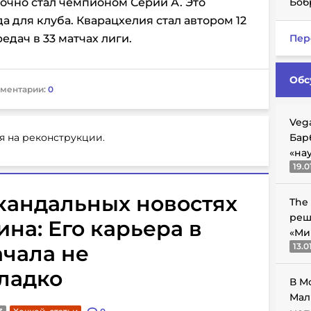
очно стал чемпионом Серии А. Это
Боб
да для клуба.
Кварацхелия стал автором 12
едач в 33 матчах лиги.
Пер
Обс
ментарии:
0
Veg
я на реконструкции.
Бар
«на
19.0
скандальных новостях
The
реш
на: Его карьера в
«Ми
ачала не
13.0
ладко
В М
Мал