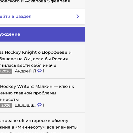
ровского и Аскарова 5 февраля
ейти в раздел
уждение
as Hockey Knight о Дорофееве и
башеве на ОИ, если бы Россия
училась вести себя иначе
Андрей Л
1
1.2026
 Hockey Writers: Малкин — ключ к
ению главной проблемы
ннесоты
Шшшшщ..
1
1.2026
онреале об интересе к обмену
кина в «Миннесоту»: все элементы