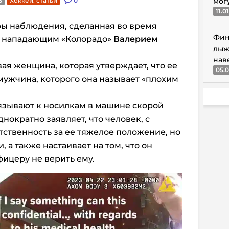
3
Хоккей. статьи
0
мог
11.0
ры наблюдения, сделанная во время
Фин
с нападающим «Колорадо»
Валерием
лыж
нав
ая женщина, которая утверждает, что ее
05.0
мужчина, которого она называет «плохим
вязывают к носилкам в машине скорой
нократно заявляет, что человек, с
тственность за ее тяжелое положение, но
, а также настаивает на том, что он
фицеру не верить ему.