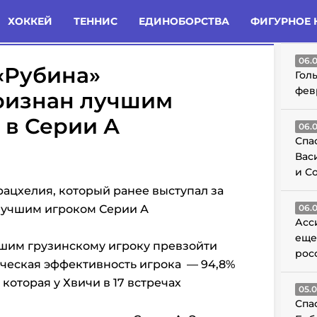
татьи
Комменты
Новости
ХОККЕЙ
ТЕННИС
ЕДИНОБОРСТВА
ФИГУРНОЕ 
ГО
06.
«Рубина»
Гол
фев
ризнан лучшим
 в Серии А
06.
Спа
Вас
и С
ацхелия, который ранее выступал за
 лучшим игроком Серии А
06.
Асс
еще
вшим грузинскому игроку превзойти
рос
ическая эффективность игрока
—
94,8%
которая у Хвичи в 17 встречах
05.
Спа