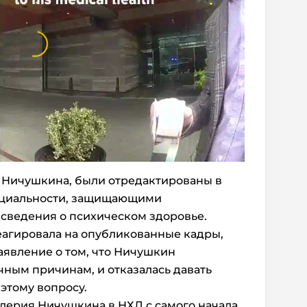
я Ничушкина, были отредактированы в
нциальности, защищающими
ведения о психическом здоровье.
еагировала на опубликованные кадры,
явление о том, что Ничушкин
чным причинам, и отказалась давать
этому вопросу.
ерия Ничушкина в НХЛ с самого начала