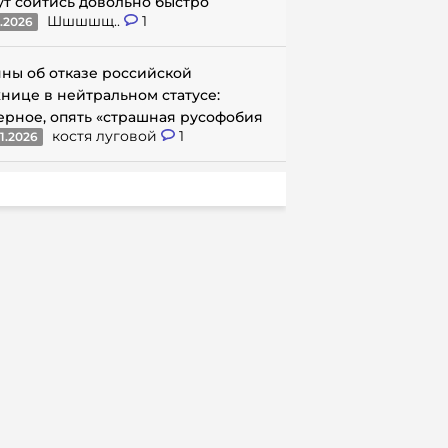
ут сойтись довольно быстро
Шшшшщ..
1
1.2026
ны об отказе российской
нице в нейтральном статусе:
ерное, опять «страшная русофобия
костя луговой
1
1.2026