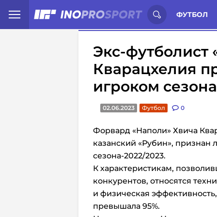
Иностранцы о спорте России:
С
ФУТБОЛ
Экс-футболист 
Кварацхелия п
игроком сезона
02.06.2023
Футбол
0
Форвард «Наполи» Хвича Квар
казанский «Рубин», признан
сезона-2022/2023.
К характеристикам, позволи
конкурентов, относятся техн
и
физическая эффективность, 
превышала
95%.