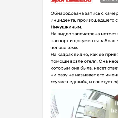
02.06.202
Обнародована запись с каме
инцидента, произошедшего 
Ничушкиным
.
На видео запечатлена нетрезв
паспорт и документы забрал 
человеком».
На кадрах видно, как ее при
помощи возле отеля. Она неод
которым она была, несет отве
ни разу не называет его имени
«сумасшедший», и советует о