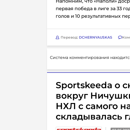
Напомним, что «Наполи»
доср
первая победа в лиге за 33 го
голов и 10 результативных пер
Перевод:
DCHERNYAUSKAS
Ком
Система комментирования находитс
Sportskeeda о 
вокруг Ничушки
НХЛ с самого н
складывалась г