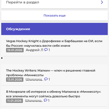
Перейти в раздел
Показать еще
Обсуждение
Vegas Hockey Knight о Дорофееве и Барбашеве на ОИ, если
бы Россия «научилась вести себя иначе
Андрей Л
1
19.01.2026
The Hockey Writers: Малкин — ключ к решению главной
проблемы «Миннесоты
Шшшшщ..
1
13.01.2026
В Монреале об интересе к обмену Малкина в «Миннесоту»:
все элементы могут сойтись довольно быстро
Шшшшщ..
1
11.01.2026