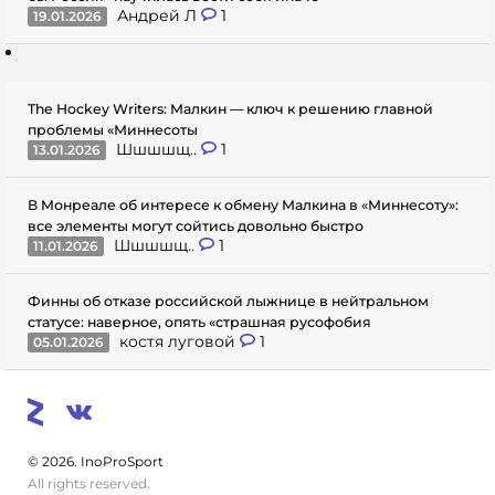
Андрей Л
1
19.01.2026
The Hockey Writers: Малкин — ключ к решению главной
проблемы «Миннесоты
Шшшшщ..
1
13.01.2026
В Монреале об интересе к обмену Малкина в «Миннесоту»:
все элементы могут сойтись довольно быстро
Шшшшщ..
1
11.01.2026
Финны об отказе российской лыжнице в нейтральном
статусе: наверное, опять «страшная русофобия
костя луговой
1
05.01.2026
© 2026. InoProSport
All rights reserved.