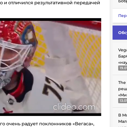
Боб
о и отличился результативной передачей
Пер
Обс
Veg
Бар
«на
19.0
The
реш
«Ми
13.0
В М
Мал
о очень радует поклонников «Вегаса»,