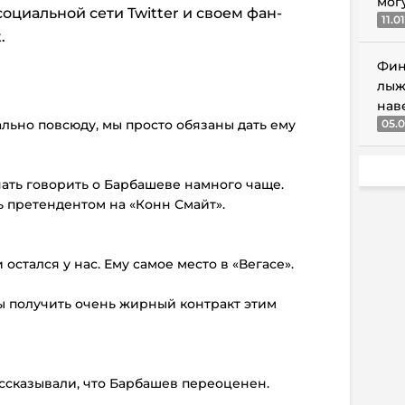
мог
оциальной сети Twitter и своем фан-
11.0
.
Фин
лыж
нав
ально повсюду, мы просто обязаны дать ему
05.0
ать говорить о Барбашеве намного чаще.
ь претендентом на «Конн Смайт».
 остался у нас. Ему самое место в «Вегасе».
бы получить очень жирный контракт этим
ссказывали, что Барбашев переоценен.