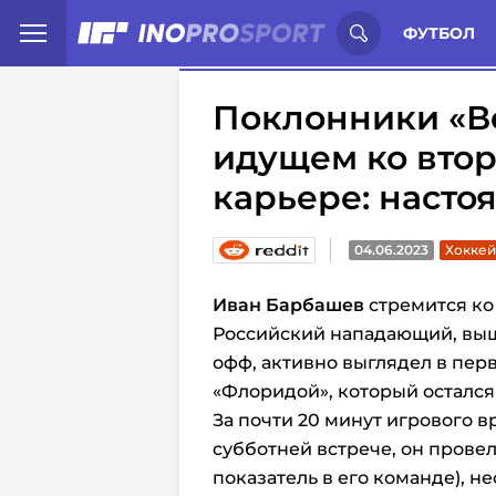
Иностранцы о спорте России:
С
ФУТБОЛ
Поклонники «Ве
идущем ко втор
карьере: насто
04.06.2023
Хоккей
Иван Барбашев
стремится ко
Российский нападающий, выш
офф, активно выглядел в пе
«Флоридой», который остался з
За почти 20 минут игрового 
субботней встрече, он прове
показатель в его команде), н