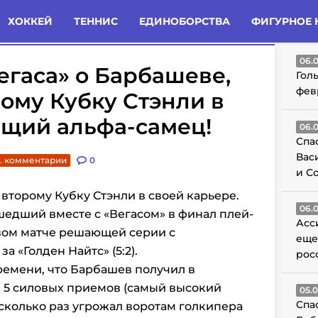
татьи
Комменты
Новости
ХОККЕЙ
ТЕННИС
ЕДИНОБОРСТВА
ФИГУРНОЕ 
ГО
06.
гаса» о Барбашеве,
Гол
фев
ому Кубку Стэнли в
ящий альфа-самец!
06.
Спа
Вас
. комментарии
0
и С
 второму Кубку Стэнли в своей карьере.
06.
едший вместе с «Вегасом» в финал плей-
Асс
рвом матче решающей серии с
еще
а «Голден Найтс» (5:2).
рос
времени, что Барбашев получил в
л 5 силовых приемов (самый высокий
05.
Спа
есколько раз угрожал воротам голкипера