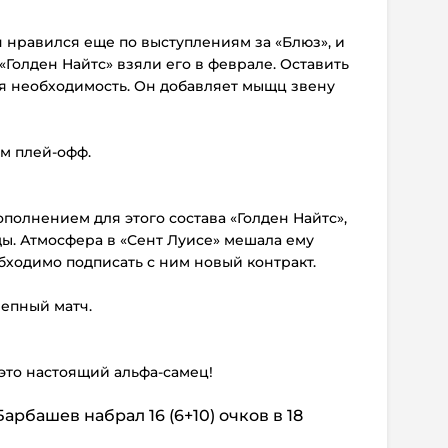
н нравился еще по выступлениям за «Блюз», и
 «Голден Найтс» взяли его в феврале. Оставить
ая необходимость. Он добавляет мыщц звену
ом плей-офф.
олнением для этого состава «Голден Найтс»,
ды. Атмосфера в «Сент Луисе» мешала ему
бходимо подписать с ним новый контракт.
лепный матч.
это настоящий альфа-самец!
рбашев набрал 16 (6+10) очков в 18