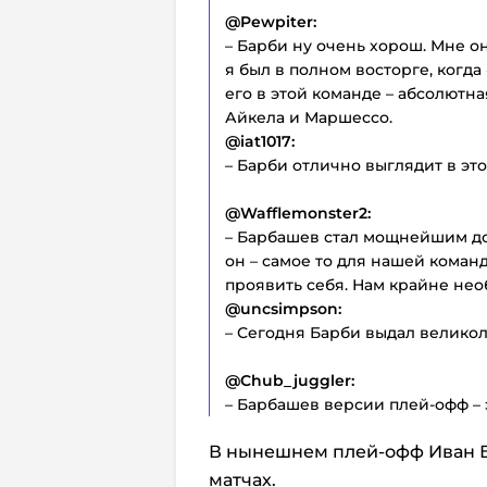
@Pewpiter:
– Барби ну очень хорош. Мне о
я был в полном восторге, когда
его в этой команде – абсолютн
Айкела и Маршессо.
@iat1017:
– Барби отлично выглядит в эт
@Wafflemonster2:
– Барбашев стал мощнейшим доп
он – самое то для нашей коман
проявить себя. Нам крайне нео
@uncsimpson:
– Сегодня Барби выдал велико
@Chub_juggler:
– Барбашев версии плей-офф – 
В нынешнем плей-офф Иван Ба
матчах.