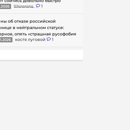
ут сойтись довольно быстро
Шшшшщ..
1
1.2026
ны об отказе российской
нице в нейтральном статусе:
ерное, опять «страшная русофобия
костя луговой
1
1.2026