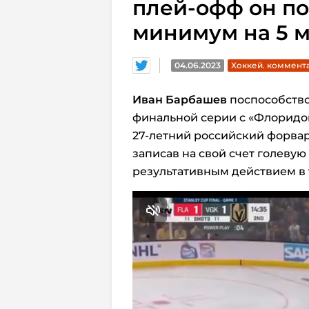
плей-офф он по
минимум на 5 м
04.06.2023
Хоккей. коммент
Иван Барбашев
поспособствов
финальной серии с «Флоридо
27-летний российский форвард
записав на свой счет голевую 
результативным действием в