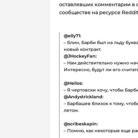
оставлявших комментарии в с
сообществе на ресурсе Reddit
@elly71:
– Блин, Барби был на льду букв
новый контракт.
@JHockeyFan:
– Нам действительно нужно нач
Интересно, будут ли его считат
@Heilos:
– Я чертовски хочу, чтобы Барби
@Andystrickland:
– Барбашев близок к тому, что
летом.
@scribeskapin:
– Помню, как некоторые еще ра