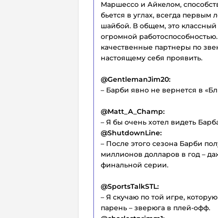
Маршессо и Айкелом, способств
бьется в углах, всегда первым 
шайбой. В общем, это классный
огромной работоспособностью.
качественные партнеры по звен
настоящему себя проявить.
@GentlemanJim20:
– Барби явно не вернется в «Бл
@Matt_A_Champ:
– Я бы очень хотел видеть Барб
@ShutdownLine:
– После этого сезона Барби по
миллионов долларов в год – да
финальной серии.
@SportsTalkSTL:
– Я скучаю по той игре, котору
парень – зверюга в плей-офф.