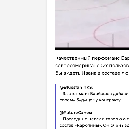
Качественный перфоманс Бар
североамериканских пользова
бы видеть Ивана в составе л
@BluesfaninKS:
– За этот матч Барбашев добав
своему будущему контракту.
@FutureCanes:
– Последние недели говорю о т
состав «Каролины». Он очень з