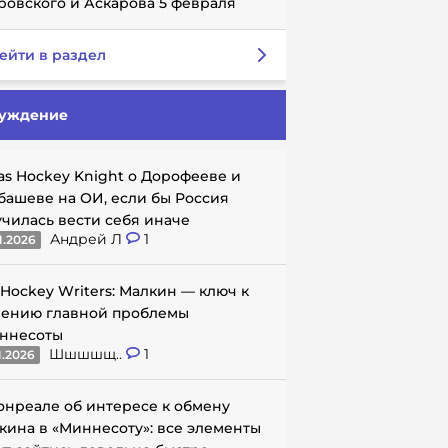
ровского и Аскарова 5 февраля
ейти в раздел
уждение
as Hockey Knight о Дорофееве и
башеве на ОИ, если бы Россия
училась вести себя иначе
Андрей Л
1
1.2026
 Hockey Writers: Малкин — ключ к
ению главной проблемы
ннесоты
Шшшшщ..
1
1.2026
онреале об интересе к обмену
кина в «Миннесоту»: все элементы