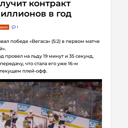
лучит контракт
иллионов в год
арии
1
ал победе «Вегаса» (5:2) в первом матче
й».
 провел на льду 19 минут и 35 секунд,
передачу, что стала его уже 16-м
 текущем плей-офф.