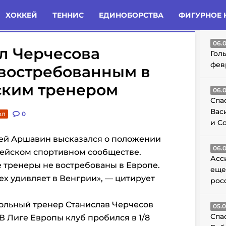
татьи
Комменты
Новости
ХОККЕЙ
ТЕННИС
ЕДИНОБОРСТВА
ФИГУРНОЕ 
ГО
06.
л Черчесова
Гол
фев
востребованным в
ским тренером
06.
Спа
Вас
ол
0
и С
рей Аршавин высказался о положении
06.
пейском спортивном сообществе.
Асс
е тренеры не востребованы в Европе.
еще
ех удивляет в Венгрии», — цитирует
рос
больный тренер Станислав Черчесов
05.
Спа
В Лиге Европы клуб пробился в 1/8