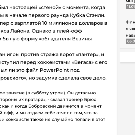
мог
11.0
ыл настоящей «стеной» с момента, когда
ы в начале первого раунда Кубка Стэнли.
Фин
пер с зарплатой 10 миллионов долларов в
лыж
кса Лайона. Однако в плей-офф
нав
 былую форму «обладателя Везины
05.0
ан игры против стража ворот «пантер», и
ступил перед хоккеистами «Вегаса» с его
ыл ли это файл PowerPoint под
ровского
», но задумка сделала свое дело.
е занятие (в субботу утром). Он детально
тороны их вратаря», - сказал тренер Брюс
: как и когда Бобровский движется в момент
-офф, и мы отдаем себе отчет в том, что за
ши хоккеисты также не случайно попали в этот