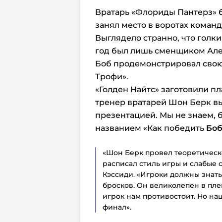
Вратарь «Флориды Пантерз» б
занял место в воротах команд
Выглядело странно, что голки
год был лишь сменщиком Але
Боб продемонстрировал свою
Трофи».
«Голден Найтс» заготовили пл
тренер вратарей Шон Берк вы
презентацией. Мы не знаем, б
названием «Как победить
Боб
«Шон Берк провел теоретическо
расписал стиль игры и слабые с
Кэссиди. «Игроки должны знать
бросков. Он великолепен в плей
игрок нам противостоит. Но на
финал».