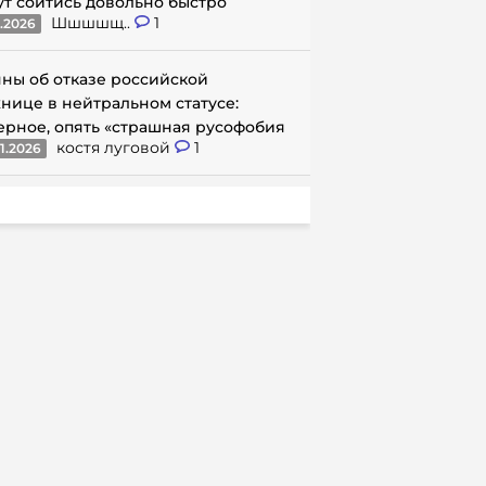
ут сойтись довольно быстро
Шшшшщ..
1
1.2026
ны об отказе российской
нице в нейтральном статусе:
ерное, опять «страшная русофобия
костя луговой
1
1.2026