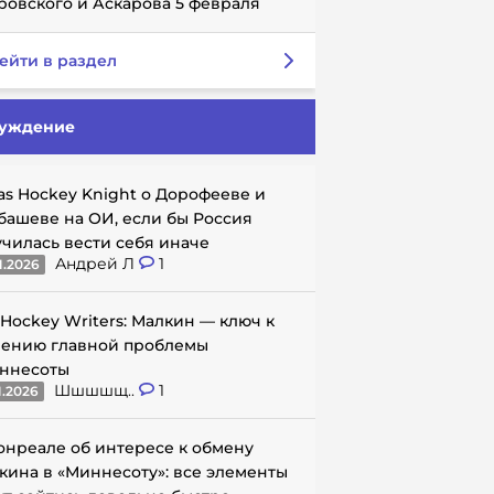
ровского и Аскарова 5 февраля
ейти в раздел
уждение
as Hockey Knight о Дорофееве и
башеве на ОИ, если бы Россия
училась вести себя иначе
Андрей Л
1
1.2026
 Hockey Writers: Малкин — ключ к
ению главной проблемы
ннесоты
Шшшшщ..
1
1.2026
онреале об интересе к обмену
кина в «Миннесоту»: все элементы