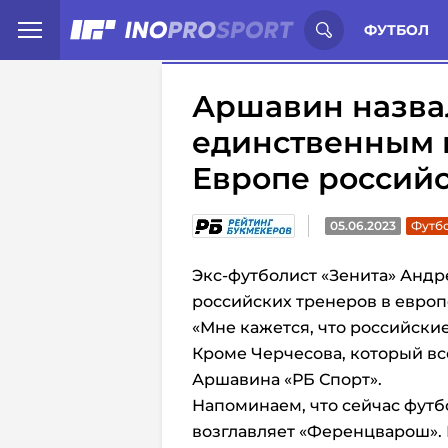
Иностранцы о спорте России:
С
ФУТБОЛ
Аршавин назва
единственным 
Европе россий
05.06.2023
Футб
Экс-футболист «Зенита» Анд
российских тренеров в евро
«Мне кажется, что российски
Кроме Черчесова, который вс
Аршавина «РБ Спорт».
Напоминаем, что сейчас фут
возглавляет «Ференцварош». 