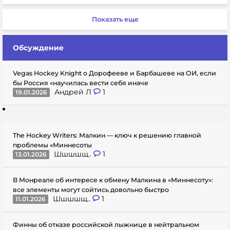
Показать еще
Обсуждение
Vegas Hockey Knight о Дорофееве и Барбашеве на ОИ, если
бы Россия «научилась вести себя иначе
Андрей Л
1
19.01.2026
The Hockey Writers: Малкин — ключ к решению главной
проблемы «Миннесоты
Шшшшщ..
1
13.01.2026
В Монреале об интересе к обмену Малкина в «Миннесоту»:
все элементы могут сойтись довольно быстро
Шшшшщ..
1
11.01.2026
Финны об отказе российской лыжнице в нейтральном