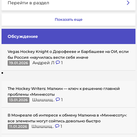
Перейти в раздел
Показать еще
Обсуждение
Vegas Hockey Knight о Дорофееве и Барбашеве на ОИ, если
бы Россия «научилась вести себя иначе
Андрей Л
1
19.01.2026
The Hockey Writers: Малкин — ключ к решению главной
проблемы «Миннесоты
Шшшшщ..
1
13.01.2026
В Монреале об интересе к обмену Малкина в «Миннесоту»:
все элементы могут сойтись довольно быстро
Шшшшщ..
1
11.01.2026