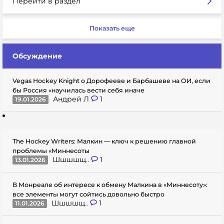
Перейти в раздел
Показать еще
Обсуждение
Vegas Hockey Knight о Дорофееве и Барбашеве на ОИ, если
бы Россия «научилась вести себя иначе
Андрей Л
1
19.01.2026
The Hockey Writers: Малкин — ключ к решению главной
проблемы «Миннесоты
Шшшшщ..
1
13.01.2026
В Монреале об интересе к обмену Малкина в «Миннесоту»:
все элементы могут сойтись довольно быстро
Шшшшщ..
1
11.01.2026