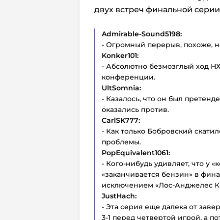
двух встреч финальной серии
Admirable-Sound5198:
- Огромный перерыв, похоже, 
Konker101:
- Абсолютно безмозглый ход НХ
конференции.
UltSomnia:
- Казалось, что он был претенд
оказались против.
CarlSK777:
- Как только Бобровский скатил
проблемы.
PopEquivalent1061:
- Кого-нибудь удивляет, что у
«заканчивается бензин» в фина
исключением «Лос-Анджелес Кин
JustHach:
- Эта серия еще далека от заве
3-1 перед четвертой игрой, а п