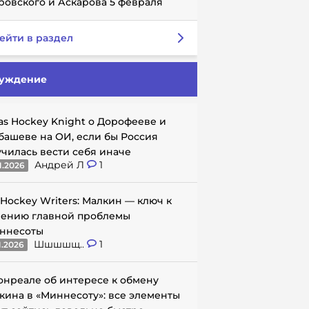
ровского и Аскарова 5 февраля
ейти в раздел
уждение
as Hockey Knight о Дорофееве и
башеве на ОИ, если бы Россия
училась вести себя иначе
Андрей Л
1
1.2026
 Hockey Writers: Малкин — ключ к
ению главной проблемы
ннесоты
Шшшшщ..
1
1.2026
онреале об интересе к обмену
кина в «Миннесоту»: все элементы