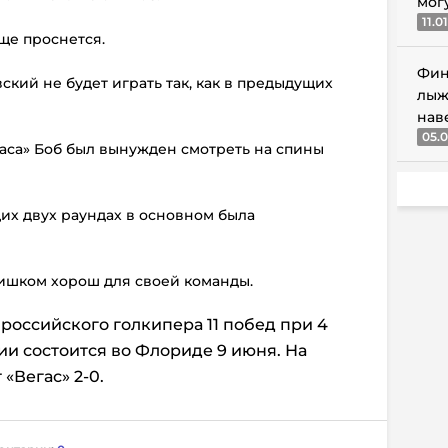
мог
11.0
еще проснется.
Фин
ский не будет играть так, как в предыдущих
лыж
нав
05.0
егаса» Боб был вынужден смотреть на спины
их двух раундах в основном была
лишком хорош для своей команды.
российского голкипера 11 побед при 4
ии состоится во Флориде 9 июня. На
«Вегас» 2-0.