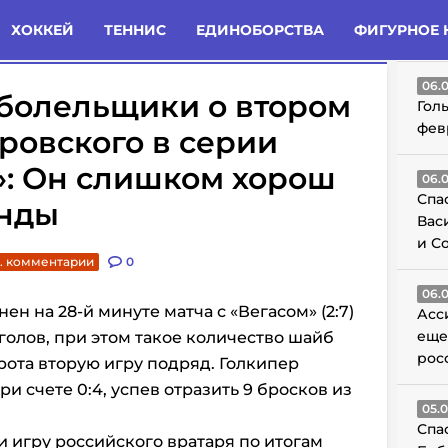
татьи
Комменты
Новости
ХОККЕЙ
ТЕННИС
ЕДИНОБОРСТВА
ФИГУРНОЕ 
ГО
06.
болельщики о втором
Гол
фев
ровского в серии
»: Он слишком хорош
06.
Спа
анды
Вас
и С
. комментарии
0
06.
ен на 28-й минуте матча с «Вегасом» (2:7)
Асс
еще
олов, при этом такое количество шайб
рос
ота вторую игру подряд. Голкипер
и счете 0:4, успев отразить 9 бросков из
05.
Спа
и игру российского вратаря по итогам