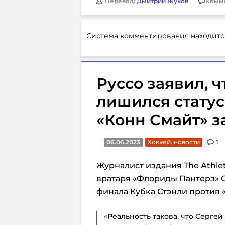
Перевод:
Дмитрий Жуков
Комм
Система комментирования находитс
Руссо заявил, 
лишился статус
«Конн Смайт» з
06.06.2023
Хоккей. новости
1
Журналист издания The Athlet
вратаря «Флориды Пантерз» С
финала Кубка Стэнли против «
«Реальность такова, что Серге