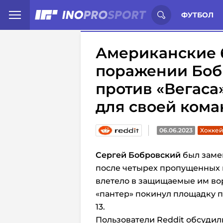
Иностранцы о спорте России:
С
ФУТБОЛ
Американские 
поражении Боб
против «Вегаса
для своей ком
06.06.2023
Хоккей
Сергей Бобровский
был замен
после четырех пропущенных г
влетело в защищаемые им вор
«пантер» покинул площадку пр
13.
Пользователи Reddit обсудил