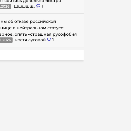
ут сойтись довольно быстро
Шшшшщ..
1
1.2026
ны об отказе российской
нице в нейтральном статусе:
ерное, опять «страшная русофобия
костя луговой
1
1.2026