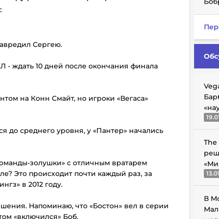
Боб
:
Пер
навредил Сергею.
Обс
Л - ждать 10 дней после окончания финала
Veg
Бар
ентом на Конн Смайт, но игроки «Вегаса»
«на
19.0
ся до среднего уровня, у «Пантер» начались
The
реш
 «команды-золушки» с отличным вратарем
«Ми
ле? Это происходит почти каждый раз, за
13.0
гз» в 2012 году.
В М
ршения. Напоминаю, что «Бостон» вел в серии
Мал
отом «включился» Боб.