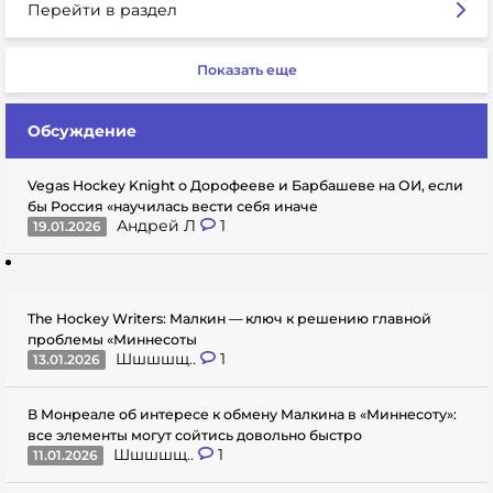
Перейти в раздел
Показать еще
Обсуждение
Vegas Hockey Knight о Дорофееве и Барбашеве на ОИ, если
бы Россия «научилась вести себя иначе
Андрей Л
1
19.01.2026
The Hockey Writers: Малкин — ключ к решению главной
проблемы «Миннесоты
Шшшшщ..
1
13.01.2026
В Монреале об интересе к обмену Малкина в «Миннесоту»:
все элементы могут сойтись довольно быстро
Шшшшщ..
1
11.01.2026