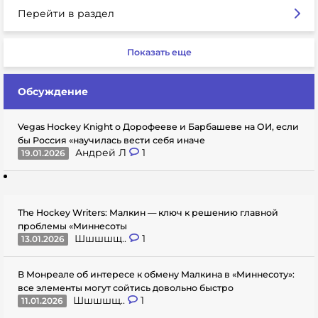
Перейти в раздел
Показать еще
Обсуждение
Vegas Hockey Knight о Дорофееве и Барбашеве на ОИ, если
бы Россия «научилась вести себя иначе
Андрей Л
1
19.01.2026
The Hockey Writers: Малкин — ключ к решению главной
проблемы «Миннесоты
Шшшшщ..
1
13.01.2026
В Монреале об интересе к обмену Малкина в «Миннесоту»:
все элементы могут сойтись довольно быстро
Шшшшщ..
1
11.01.2026