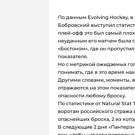
По данным Evolving Hockey, в
Бобровский выступил статист
плей-офф это был самый плох
неудачным его матчем была с
«Бостоном», где он пропусти
показателя.
Но с метрикой ожидаемых голо
понимать, где в это время на
Другими словами, моменты, в
отражаются на этом показател
опасности любому броску.
По статистике от Natural Stat 
воротам российского стража
опаснейших броска, 2 из кото
В следующие 2 дня «Пантерз»
тем, чтобы навести порядок 