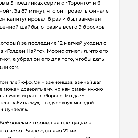
в в 5 поединках серии с «Торонто» и 6
ной». За 87 минут, что он провел в финале
 он капитулировал 8 раз и был заменен
щенной шайбы, отразив всего 9 бросков
оторый за последние 12 матчей уходил с
 «Голден Найтс». Морис отметил, что его
о», а убрал он его для того, чтобы дать
динком.
этом плей-офф. Он – важнейшая, важнейшая
да можем доверять ему, но нам самим нужно
ны лучше играть в обороне. Мы даем
сов забить ему», – подчеркнул молодой
н Лунделль.
о Бобровский провел на площадке в
его ворот было сделано 22 не