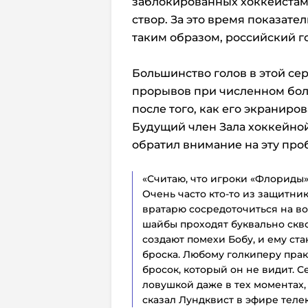
заблокированных хоккеистами 
створ. За это время показател
таким образом, российский г
Большинство голов в этой се
прорывов при численном бол
после того, как его экраниров
Будущий член Зала хоккейно
обратил внимание на эту про
«Считаю, что игроки «Флориды»
Очень часто кто-то из защитник
вратарю сосредоточиться на во
шайбы проходят буквально скво
создают помехи Бобу, и ему ст
броска. Любому голкиперу пра
бросок, который он не видит. С
ловушкой даже в тех моментах, 
сказал Лундквист в эфире телек