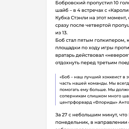
Бобровский пропустил 10 голо
шайб – в 4 встречах с «Кароли
Кубка Стэнли на этот момент,
сразу после четвертой пропу
из 13.
Боб стал пятым голкипером, к
площадки по ходу игры против
вратарь действовал «невероятн
отдохнуть перед третьим пое
«Боб – наш лучший хоккеист в 
часть нашей команды. Мы всег
помогать ему больше. Мы долж
соперникам слишком много шан
центрфорвард «Флориды» Анто
За 27 с небольшим минут, чт
понедельник, в направлении 