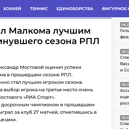
татьи
Комменты
Новости
ХОККЕЙ
ТЕННИС
ЕДИНОБОРСТВА
ФИГУРНОЕ 
ГО
06.
ал Малкома лучшим
Гол
фев
инувшего сезона РПЛ
06.
Спа
Вас
ександр Мостовой оценил успехи
и С
ма в прошедшем сезоне РПЛ.
енно стал лучшим игроком сезона.
06.
а выбор игрока на третье место очень
Асс
еще
остового «РИА Спорт».
рос
ал досрочным чемпионом
в прошедшем
грал за клуб 27 матчей, отметившись в
05.
дачами.
Спа