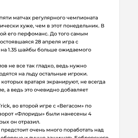
 пяти матчах регулярного чемпионата
ически хуже, чем в этот понедельник. В
ой его перфоманс. До того самым
остоявшаяся 28 апреля игра с
л на 1.35 шайбы больше ожидаемого
в не все так гладко, ведь нужно
ходятся на льду остальные игроки.
 которых вратаря экранируют, не всегда
е, а ведь это очевидно добавляет
Trick, во второй игре с «Вегасом» по
 ворот «Флориды» были нанесены 4
рых он отразил.
 предстоит очень много поработать над
в обороне и лучше защищать Бобровского.