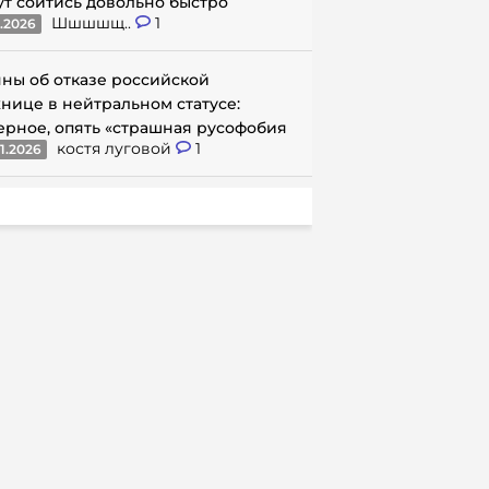
ут сойтись довольно быстро
Шшшшщ..
1
1.2026
ны об отказе российской
нице в нейтральном статусе:
ерное, опять «страшная русофобия
костя луговой
1
1.2026