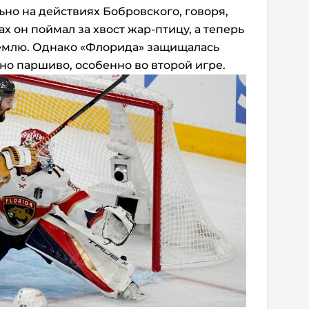
но на действиях Бобровского, говоря,
х он поймал за хвост жар-птицу, а теперь
землю. Однако «Флорида» защищалась
но паршиво, особенно во второй игре.