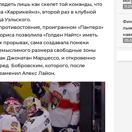
мог
ядеть лишь как скелет той команды, что
11.0
 «Харрикейнз», второй раз в клубной
а Уэльского.
Фин
 противостояния, проигранном «Пантерз»
лыж
нав
Мориса позволила «Голден Найтс» иметь
05.0
х прорывах, сама создавала помехи
 немыслимого размера свободные зоны
как Джонатан Маршессо, и откровенно
еред Бобровским, которого, после
заменил Алекс Лайон.