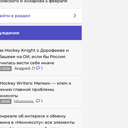
ровского и Аскарова 5 февраля
ейти в раздел
уждение
as Hockey Knight о Дорофееве и
башеве на ОИ, если бы Россия
училась вести себя иначе
Андрей Л
1
1.2026
 Hockey Writers: Малкин — ключ к
ению главной проблемы
ннесоты
Шшшшщ..
1
1.2026
онреале об интересе к обмену
кина в «Миннесоту»: все элементы