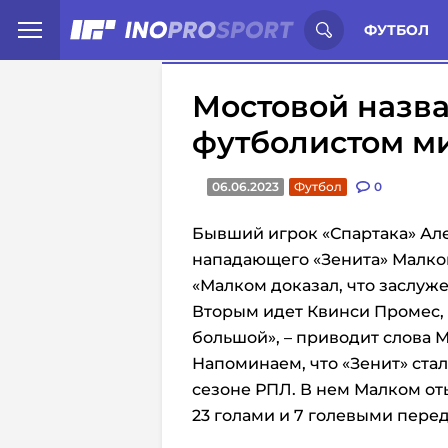
Иностранцы о спорте России:
С
ФУТБОЛ
Мостовой назв
футболистом м
06.06.2023
Футбол
0
Бывший игрок «Спартака» Ал
нападающего «Зенита» Малко
«Малком доказал, что заслуж
Вторым идет Квинси Промес, 
большой», – приводит слова М
Напоминаем, что «Зенит» ст
сезоне РПЛ. В нем Малком оты
23 голами и 7 голевыми пере