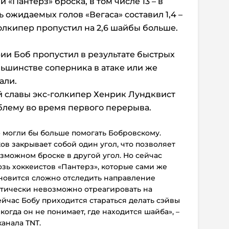
«Пантерз» броска, в том числе 13 – в
ь ожидаемых голов «Вегаса» составил 1,4 –
олкипер пропустил на 2,6 шайбы больше.
рии Боб пропустил в результате быстрых
ьшинстве соперника в атаке или же
али.
й славы экс-голкипер Хенрик Лундквист
блему во время первого перерыва.
 могли бы больше помогать Бобровскому.
ов закрывает собой один угол, что позволяет
зможном броске в другой угол. Но сейчас
зь хоккеистов «Пантерз», которые сами же
ановится сложно отследить направление
ктически невозможно отреагировать на
ейчас Бобу приходится стараться делать сэйвы
когда он не понимает, где находится шайба», –
анала TNT.