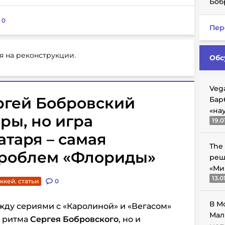
Боб
:
0
Пер
я на реконструкции.
Обс
Veg
ергей Бобровский
Бар
«на
ры, но игра
19.0
атаря – самая
The
проблем «Флориды»
реш
«Ми
13.0
ккей. статьи
0
В М
жду сериями с «Каролиной» и «Вегасом»
Мал
о ритма
Сергея Бобровского
, но и