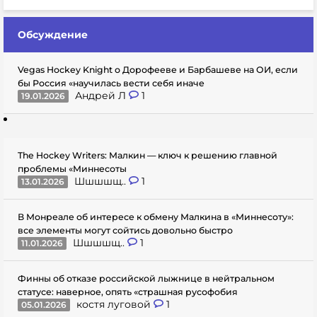
Обсуждение
Vegas Hockey Knight о Дорофееве и Барбашеве на ОИ, если
бы Россия «научилась вести себя иначе
Андрей Л
1
19.01.2026
The Hockey Writers: Малкин — ключ к решению главной
проблемы «Миннесоты
Шшшшщ..
1
13.01.2026
В Монреале об интересе к обмену Малкина в «Миннесоту»:
все элементы могут сойтись довольно быстро
Шшшшщ..
1
11.01.2026
Финны об отказе российской лыжнице в нейтральном
статусе: наверное, опять «страшная русофобия
костя луговой
1
05.01.2026