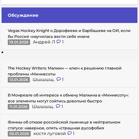
Обсуждение
Vegas Hockey Knight о Дорофееве и Барбашеве на ОИ, если
бы Россия «научилась вести себя иначе
Андрей Л
1
19.01.2026
The Hockey Writers: Малкин — ключ к решению главной
проблемы «Миннесоты
Шшшшщ..
1
13.01.2026
В Монреале об интересе к обмену Малкина в «Миннесоту»:
все элементы могут сойтись довольно быстро
Шшшшщ..
1
11.01.2026
Финны об отказе российской лыжнице в нейтральном
статусе: наверное, опять «страшная русофобия
костя луговой
1
05.01.2026