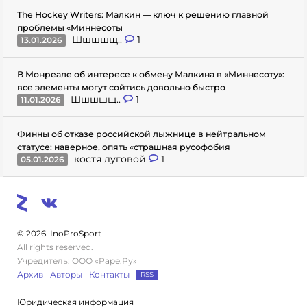
The Hockey Writers: Малкин — ключ к решению главной
проблемы «Миннесоты
Шшшшщ..
1
13.01.2026
В Монреале об интересе к обмену Малкина в «Миннесоту»:
все элементы могут сойтись довольно быстро
Шшшшщ..
1
11.01.2026
Финны об отказе российской лыжнице в нейтральном
статусе: наверное, опять «страшная русофобия
костя луговой
1
05.01.2026
© 2026. InoProSport
All rights reserved.
Учредитель: ООО «Раре.Ру»
Архив
Авторы
Контакты
RSS
Юридическая информация