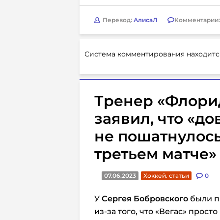
Перевод:
АлисаЛ
Комментарии
Система комментирования находитс
Тренер «Флори
заявил, что «д
не пошатнулось
третьем матче»
07.06.2023
Хоккей. статьи
0
У
Сергея Бобровского
были п
из-за того, что «Вегас» прост