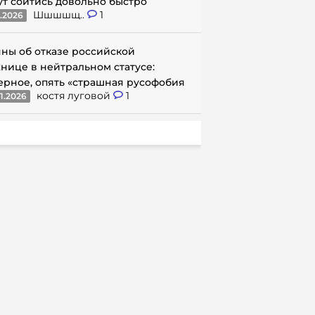
ут сойтись довольно быстро
Шшшшщ..
1
1.2026
ны об отказе российской
нице в нейтральном статусе:
ерное, опять «страшная русофобия
костя луговой
1
1.2026