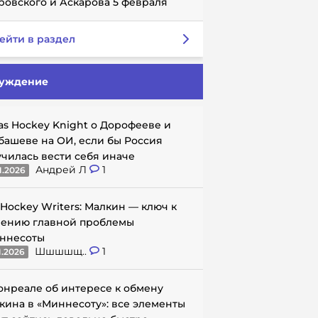
ровского и Аскарова 5 февраля
ейти в раздел
уждение
as Hockey Knight о Дорофееве и
башеве на ОИ, если бы Россия
училась вести себя иначе
Андрей Л
1
1.2026
 Hockey Writers: Малкин — ключ к
ению главной проблемы
ннесоты
Шшшшщ..
1
1.2026
онреале об интересе к обмену
кина в «Миннесоту»: все элементы