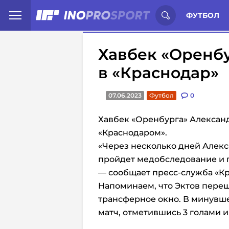
Иностранцы о спорте России:
С
ФУТБОЛ
Хавбек «Оренб
в «Краснодар»
07.06.2023
Футбол
0
Хавбек «Оренбурга» Алексан
«Краснодаром».
«Через несколько дней Алекс
пройдет медобследование и 
— сообщает пресс-служба «Кр
Напоминаем, что Эктов переше
трансферное окно. В минувше
матч, отметившись 3 голами 