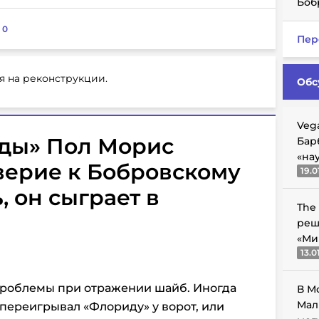
Боб
:
0
Пер
я на реконструкции.
Обс
Veg
ды» Пол Морис
Бар
«на
оверие к Бобровскому
19.0
, он сыграет в
The
реш
«Ми
13.0
роблемы при отражении шайб. Иногда
В М
Мал
о переигрывал «Флориду» у ворот, или