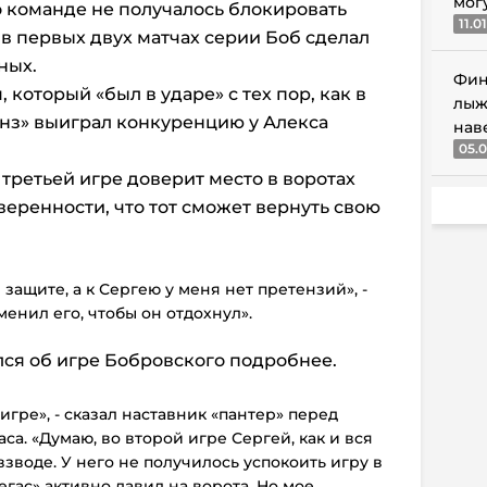
мог
о команде не получалось блокировать
11.0
 в первых двух матчах серии Боб сделал
ных.
Фин
 который «был в ударе» с тех пор, как в
лыж
нз» выиграл конкуренцию у Алекса
нав
05.0
третьей игре доверит место в воротах
веренности, что тот сможет вернуть свою
защите, а к Сергею у меня нет претензий», -
менил его, чтобы он отдохнул».
лся об игре Бобровского подробнее.
гре», - сказал наставник «пантер» перед
а. «Думаю, во второй игре Сергей, как и вся
зводе. У него не получилось успокоить игру в
егас» активно давил на ворота. Но мое