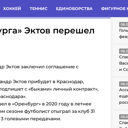
татьи
Комменты
Новости
ХОККЕЙ
ТЕННИС
ЕДИНОБОРСТВА
ФИГУРНОЕ 
ГО
06.
урга» Эктов перешел
Гол
фев
06.
Спа
Вас
др Эктов заключил соглашение с
и С
андр Эктов прибудет в Краснодар,
06.
подпишет с «быками» личный контракт»,
Асс
еще
аснодара».
рос
л в «Оренбург» в 2020 году в летнее
м сезоне футболист отыграл за клуб 31
05.
и 3 голевыми передачами.
Спа