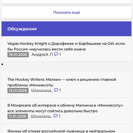
Показать еще
Обсуждение
Vegas Hockey Knight о Дорофееве и Барбашеве на ОИ, если
бы Россия «научилась вести себя иначе
Андрей Л
1
19.01.2026
The Hockey Writers: Малкин — ключ к решению главной
проблемы «Миннесоты
Шшшшщ..
1
13.01.2026
В Монреале об интересе к обмену Малкина в «Миннесоту»:
все элементы могут сойтись довольно быстро
Шшшшщ..
1
11.01.2026
Финны об отказе российской лыжнице в нейтральном