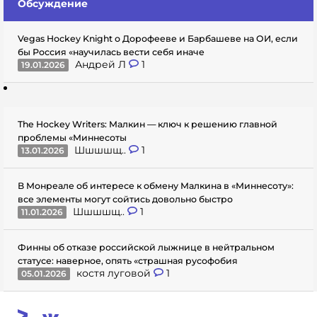
Обсуждение
Vegas Hockey Knight о Дорофееве и Барбашеве на ОИ, если
бы Россия «научилась вести себя иначе
Андрей Л
1
19.01.2026
The Hockey Writers: Малкин — ключ к решению главной
проблемы «Миннесоты
Шшшшщ..
1
13.01.2026
В Монреале об интересе к обмену Малкина в «Миннесоту»:
все элементы могут сойтись довольно быстро
Шшшшщ..
1
11.01.2026
Финны об отказе российской лыжнице в нейтральном
статусе: наверное, опять «страшная русофобия
костя луговой
1
05.01.2026