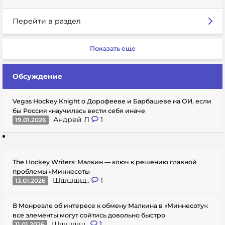
Перейти в раздел
Показать еще
Обсуждение
Vegas Hockey Knight о Дорофееве и Барбашеве на ОИ, если
бы Россия «научилась вести себя иначе
Андрей Л
1
19.01.2026
The Hockey Writers: Малкин — ключ к решению главной
проблемы «Миннесоты
Шшшшщ..
1
13.01.2026
В Монреале об интересе к обмену Малкина в «Миннесоту»:
все элементы могут сойтись довольно быстро
Шшшшщ..
1
11.01.2026