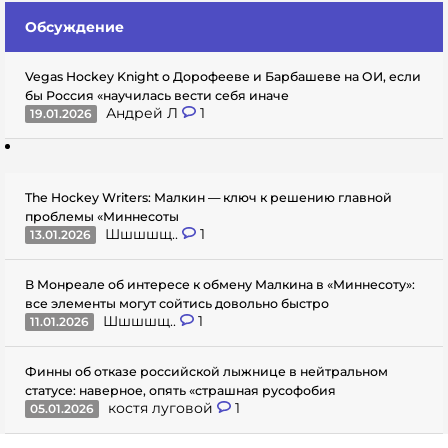
Обсуждение
Vegas Hockey Knight о Дорофееве и Барбашеве на ОИ, если
бы Россия «научилась вести себя иначе
Андрей Л
1
19.01.2026
The Hockey Writers: Малкин — ключ к решению главной
проблемы «Миннесоты
Шшшшщ..
1
13.01.2026
В Монреале об интересе к обмену Малкина в «Миннесоту»:
все элементы могут сойтись довольно быстро
Шшшшщ..
1
11.01.2026
Финны об отказе российской лыжнице в нейтральном
статусе: наверное, опять «страшная русофобия
костя луговой
1
05.01.2026