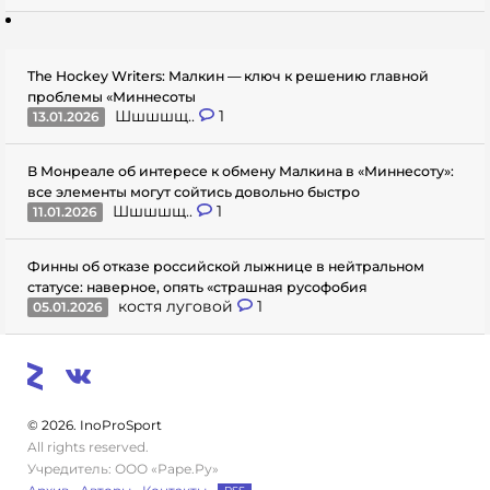
The Hockey Writers: Малкин — ключ к решению главной
проблемы «Миннесоты
Шшшшщ..
1
13.01.2026
В Монреале об интересе к обмену Малкина в «Миннесоту»:
все элементы могут сойтись довольно быстро
Шшшшщ..
1
11.01.2026
Финны об отказе российской лыжнице в нейтральном
статусе: наверное, опять «страшная русофобия
костя луговой
1
05.01.2026
© 2026. InoProSport
All rights reserved.
Учредитель: ООО «Раре.Ру»